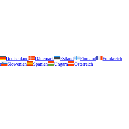
Deutschland
Dänemark
Estland
Finnland
Frankreich
n
Slowenien
Spanien
Ungarn
Österreich