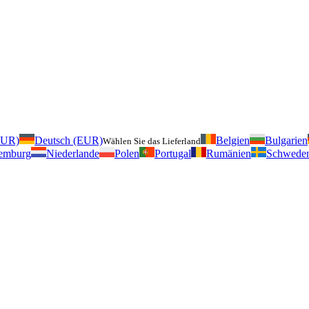
EUR)
Deutsch (EUR)
Belgien
Bulgarien
Wählen Sie das Lieferland
emburg
Niederlande
Polen
Portugal
Rumänien
Schwede