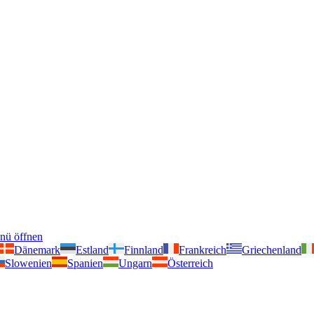
nü öffnen
Dänemark
Estland
Finnland
Frankreich
Griechenland
Slowenien
Spanien
Ungarn
Österreich