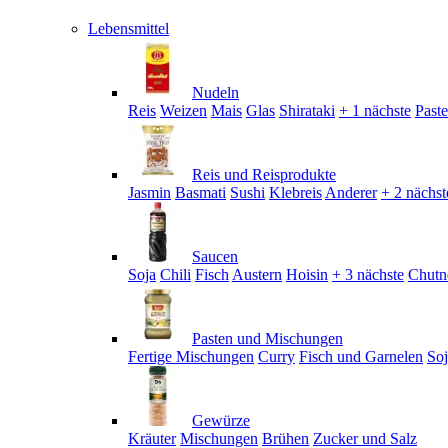
Lebensmittel
Nudeln
Reis
Weizen
Mais
Glas
Shirataki
+ 1 nächste
Past
Reis und Reisprodukte
Jasmin
Basmati
Sushi
Klebreis
Anderer
+ 2 nächst
Saucen
Soja
Chili
Fisch
Austern
Hoisin
+ 3 nächste
Chutn
Pasten und Mischungen
Fertige Mischungen
Curry
Fisch und Garnelen
So
Gewürze
Kräuter
Mischungen
Brühen
Zucker und Salz