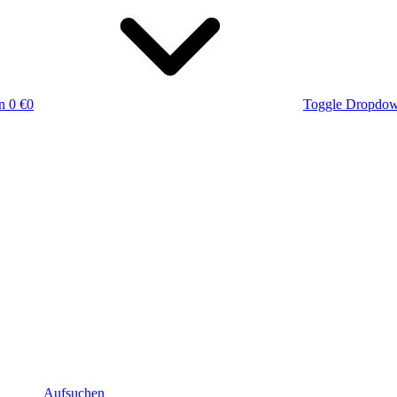
n
0 €
0
Toggle Dropdo
Aufsuchen