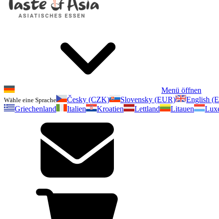
Menü öffnen
Česky (CZK)
Slovensky (EUR)
English (
Wähle eine Sprache
Griechenland
Italien
Kroatien
Lettland
Litauen
Lux