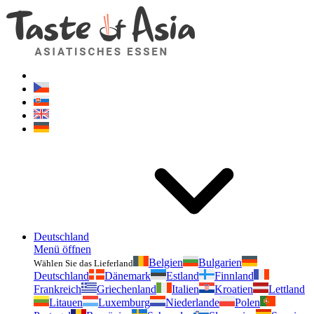
Geschmackvonasien.de
Zögern Sie nicht zu fragen. Ich bin für Sie da!
Deutschland
Menü öffnen
Belgien
Bulgarien
Wählen Sie das Lieferland
Deutschland
Dänemark
Estland
Finnland
Frankreich
Griechenland
Italien
Kroatien
Lettland
Litauen
Luxemburg
Niederlande
Polen