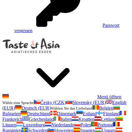
Passwort
vergessen
Menü öffnen
Česky (CZK)
Slovensky (EUR)
English
Wähle eine Sprache
(EUR)
Deutsch (EUR)
Belgien
Wählen Sie das Lieferland
Bulgarien
Deutschland
Dänemark
Estland
Finnland
Frankreich
Griechenland
Italien
Kroatien
Lettland
Litauen
Luxemburg
Niederlande
Polen
Portugal
Rumänien
Schweden
Slowenien
Spanien
Ungarn