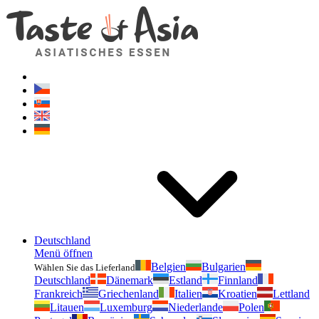
Geschmackvonasien.de
Zögern Sie nicht zu fragen. Ich bin für Sie da!
Deutschland
Menü öffnen
Belgien
Bulgarien
Wählen Sie das Lieferland
Deutschland
Dänemark
Estland
Finnland
Frankreich
Griechenland
Italien
Kroatien
Lettland
Litauen
Luxemburg
Niederlande
Polen