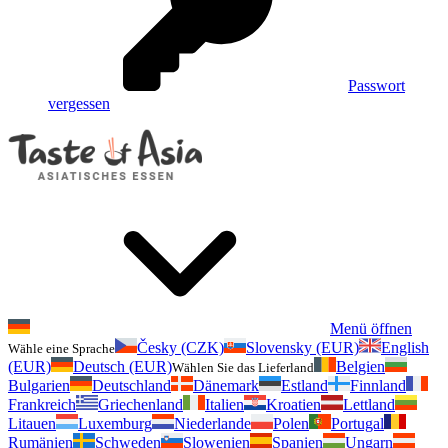
Passwort
vergessen
Menü öffnen
Česky (CZK)
Slovensky (EUR)
English
Wähle eine Sprache
(EUR)
Deutsch (EUR)
Belgien
Wählen Sie das Lieferland
Bulgarien
Deutschland
Dänemark
Estland
Finnland
Frankreich
Griechenland
Italien
Kroatien
Lettland
Litauen
Luxemburg
Niederlande
Polen
Portugal
Rumänien
Schweden
Slowenien
Spanien
Ungarn