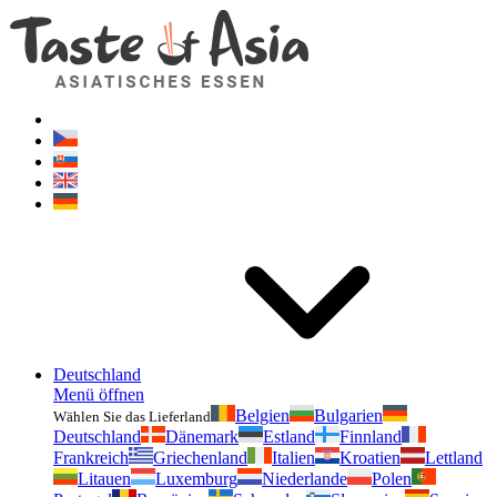
Geschmackvonasien.de
Zögern Sie nicht zu fragen. Ich bin für Sie da!
Deutschland
Menü öffnen
Belgien
Bulgarien
Wählen Sie das Lieferland
Deutschland
Dänemark
Estland
Finnland
Frankreich
Griechenland
Italien
Kroatien
Lettland
Litauen
Luxemburg
Niederlande
Polen