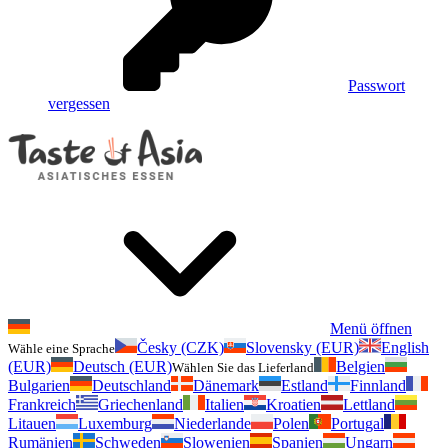
Passwort
vergessen
Menü öffnen
Česky (CZK)
Slovensky (EUR)
English
Wähle eine Sprache
(EUR)
Deutsch (EUR)
Belgien
Wählen Sie das Lieferland
Bulgarien
Deutschland
Dänemark
Estland
Finnland
Frankreich
Griechenland
Italien
Kroatien
Lettland
Litauen
Luxemburg
Niederlande
Polen
Portugal
Rumänien
Schweden
Slowenien
Spanien
Ungarn