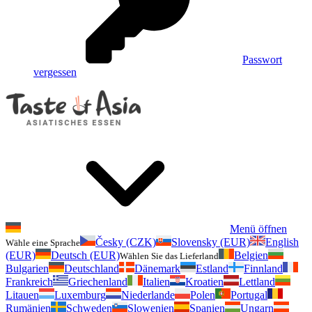
Passwort
vergessen
Menü öffnen
Česky (CZK)
Slovensky (EUR)
English
Wähle eine Sprache
(EUR)
Deutsch (EUR)
Belgien
Wählen Sie das Lieferland
Bulgarien
Deutschland
Dänemark
Estland
Finnland
Frankreich
Griechenland
Italien
Kroatien
Lettland
Litauen
Luxemburg
Niederlande
Polen
Portugal
Rumänien
Schweden
Slowenien
Spanien
Ungarn