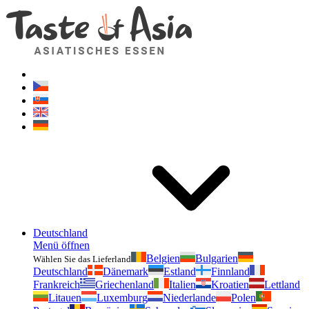
Geschmackvonasien.de
Zögern Sie nicht zu fragen. Ich bin für Sie da!
Deutschland
Menü öffnen
Belgien
Bulgarien
Wählen Sie das Lieferland
Deutschland
Dänemark
Estland
Finnland
Frankreich
Griechenland
Italien
Kroatien
Lettland
Litauen
Luxemburg
Niederlande
Polen