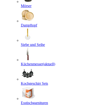
Mörser
Dampftopf
Siebe und Seihe
Küchenmesser
(aktuell)
Kochgeschirr Sets
Esstischgarnituren