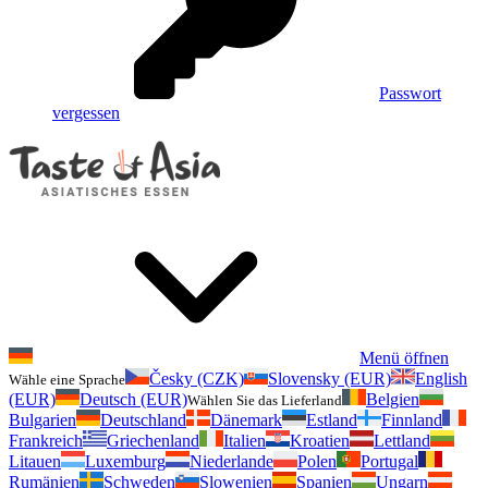
Passwort
vergessen
Menü öffnen
Česky (CZK)
Slovensky (EUR)
English
Wähle eine Sprache
(EUR)
Deutsch (EUR)
Belgien
Wählen Sie das Lieferland
Bulgarien
Deutschland
Dänemark
Estland
Finnland
Frankreich
Griechenland
Italien
Kroatien
Lettland
Litauen
Luxemburg
Niederlande
Polen
Portugal
Rumänien
Schweden
Slowenien
Spanien
Ungarn