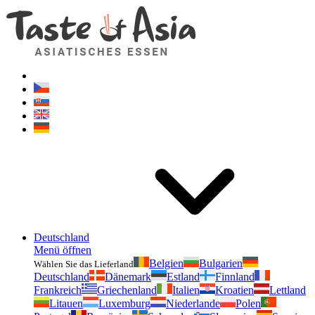
Geschmackvonasien.de
Zögern Sie nicht zu fragen. Ich bin für Sie da!
Deutschland
Menü öffnen
Belgien
Bulgarien
Wählen Sie das Lieferland
Deutschland
Dänemark
Estland
Finnland
Frankreich
Griechenland
Italien
Kroatien
Lettland
Litauen
Luxemburg
Niederlande
Polen