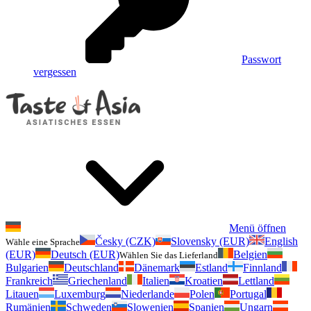
Passwort
vergessen
Menü öffnen
Česky (CZK)
Slovensky (EUR)
English
Wähle eine Sprache
(EUR)
Deutsch (EUR)
Belgien
Wählen Sie das Lieferland
Bulgarien
Deutschland
Dänemark
Estland
Finnland
Frankreich
Griechenland
Italien
Kroatien
Lettland
Litauen
Luxemburg
Niederlande
Polen
Portugal
Rumänien
Schweden
Slowenien
Spanien
Ungarn