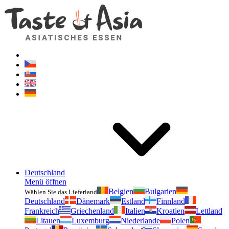
Geschmackvonasien.de
Zögern Sie nicht zu fragen. Ich bin für Sie da!
Deutschland
Menü öffnen
Belgien
Bulgarien
Wählen Sie das Lieferland
Deutschland
Dänemark
Estland
Finnland
Frankreich
Griechenland
Italien
Kroatien
Lettland
Litauen
Luxemburg
Niederlande
Polen