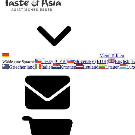
Menü öffnen
Česky (CZK)
Slovensky (EUR)
English (
Wähle eine Sprache
Griechenland
Italien
Kroatien
Lettland
Litauen
Lux