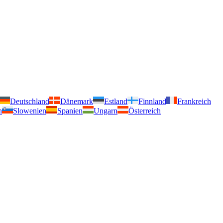
Deutschland
Dänemark
Estland
Finnland
Frankreich
n
Slowenien
Spanien
Ungarn
Österreich