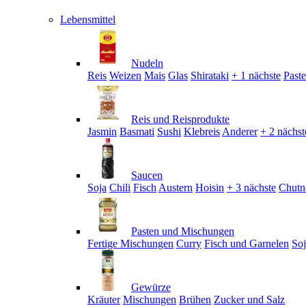
Lebensmittel
Nudeln
Reis
Weizen
Mais
Glas
Shirataki
+ 1 nächste
Past
Reis und Reisprodukte
Jasmin
Basmati
Sushi
Klebreis
Anderer
+ 2 nächst
Saucen
Soja
Chili
Fisch
Austern
Hoisin
+ 3 nächste
Chutn
Pasten und Mischungen
Fertige Mischungen
Curry
Fisch und Garnelen
So
Gewürze
Kräuter
Mischungen
Brühen
Zucker und Salz