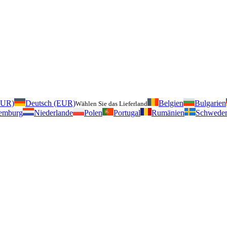
EUR)
Deutsch (EUR)
Belgien
Bulgarien
Wählen Sie das Lieferland
emburg
Niederlande
Polen
Portugal
Rumänien
Schwede