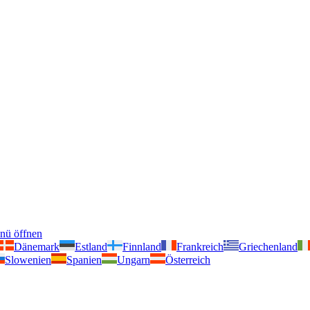
nü öffnen
Dänemark
Estland
Finnland
Frankreich
Griechenland
Slowenien
Spanien
Ungarn
Österreich