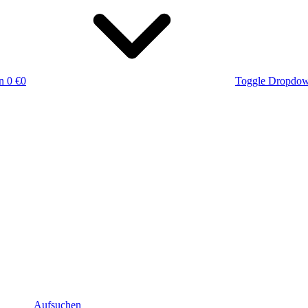
n
0 €
0
Toggle Dropdo
Aufsuchen