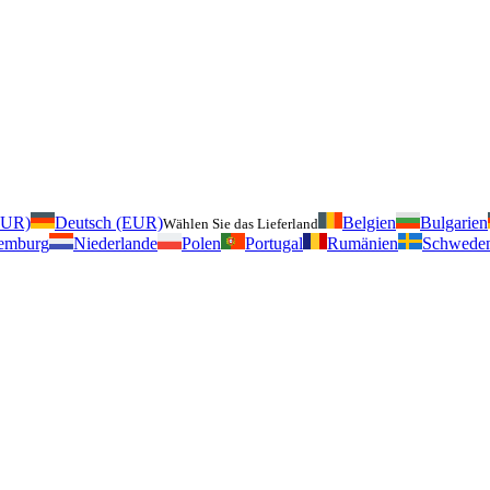
EUR)
Deutsch (EUR)
Belgien
Bulgarien
Wählen Sie das Lieferland
emburg
Niederlande
Polen
Portugal
Rumänien
Schwede