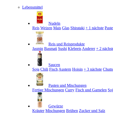
Lebensmittel
Nudeln
Reis
Weizen
Mais
Glas
Shirataki
+ 1 nächste
Past
Reis und Reisprodukte
Jasmin
Basmati
Sushi
Klebreis
Anderer
+ 2 nächst
Saucen
Soja
Chili
Fisch
Austern
Hoisin
+ 3 nächste
Chutn
Pasten und Mischungen
Fertige Mischungen
Curry
Fisch und Garnelen
So
Gewürze
Kräuter
Mischungen
Brühen
Zucker und Salz