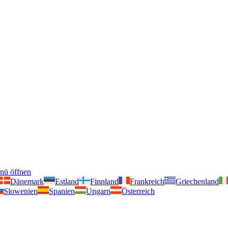
nü öffnen
Dänemark
Estland
Finnland
Frankreich
Griechenland
Slowenien
Spanien
Ungarn
Österreich