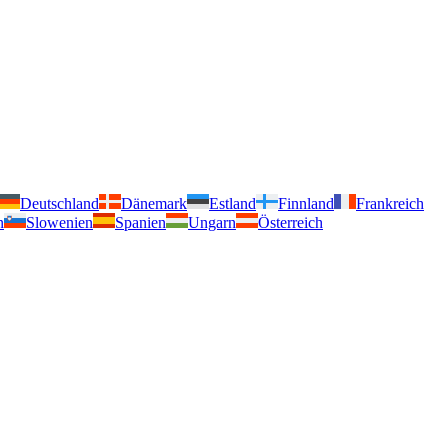
Deutschland
Dänemark
Estland
Finnland
Frankreich
n
Slowenien
Spanien
Ungarn
Österreich