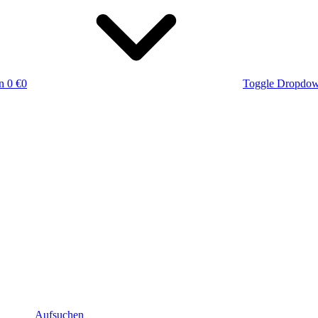
n
0 €
0
Toggle Dropdo
Aufsuchen