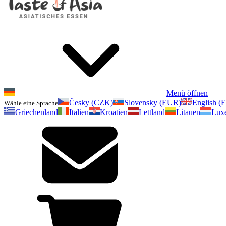
Menü öffnen
Česky (CZK)
Slovensky (EUR)
English (
Wähle eine Sprache
Griechenland
Italien
Kroatien
Lettland
Litauen
Lux