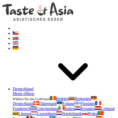
Geschmackvonasien.de
Zögern Sie nicht zu fragen. Ich bin für Sie da!
Deutschland
Menü öffnen
Belgien
Bulgarien
Wählen Sie das Lieferland
Deutschland
Dänemark
Estland
Finnland
Frankreich
Griechenland
Italien
Kroatien
Lettland
Litauen
Luxemburg
Niederlande
Polen