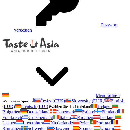
Passwort
vergessen
Menü öffnen
Česky (CZK)
Slovensky (EUR)
English
Wähle eine Sprache
(EUR)
Deutsch (EUR)
Belgien
Wählen Sie das Lieferland
Bulgarien
Deutschland
Dänemark
Estland
Finnland
Frankreich
Griechenland
Italien
Kroatien
Lettland
Litauen
Luxemburg
Niederlande
Polen
Portugal
Rumänien
Schweden
Slowenien
Spanien
Ungarn