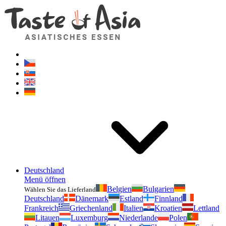
Geschmackvonasien.de
Zögern Sie nicht zu fragen. Ich bin für Sie da!
Deutschland
Menü öffnen
Belgien
Bulgarien
Wählen Sie das Lieferland
Deutschland
Dänemark
Estland
Finnland
Frankreich
Griechenland
Italien
Kroatien
Lettland
Litauen
Luxemburg
Niederlande
Polen