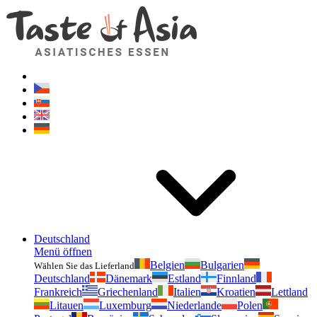
Geschmackvonasien.de
Zögern Sie nicht zu fragen. Ich bin für Sie da!
Deutschland
Menü öffnen
Belgien
Bulgarien
Wählen Sie das Lieferland
Deutschland
Dänemark
Estland
Finnland
Frankreich
Griechenland
Italien
Kroatien
Lettland
Litauen
Luxemburg
Niederlande
Polen