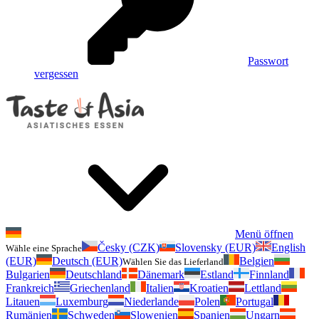
Passwort
vergessen
Menü öffnen
Česky (CZK)
Slovensky (EUR)
English
Wähle eine Sprache
(EUR)
Deutsch (EUR)
Belgien
Wählen Sie das Lieferland
Bulgarien
Deutschland
Dänemark
Estland
Finnland
Frankreich
Griechenland
Italien
Kroatien
Lettland
Litauen
Luxemburg
Niederlande
Polen
Portugal
Rumänien
Schweden
Slowenien
Spanien
Ungarn