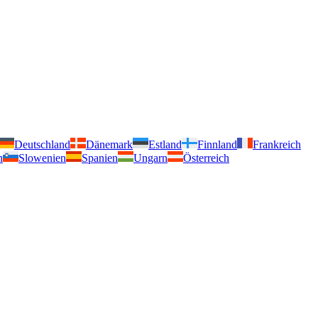
Deutschland
Dänemark
Estland
Finnland
Frankreich
n
Slowenien
Spanien
Ungarn
Österreich