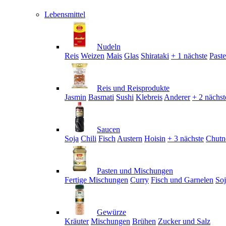
Lebensmittel
Nudeln
Reis
Weizen
Mais
Glas
Shirataki
+ 1 nächste
Past
Reis und Reisprodukte
Jasmin
Basmati
Sushi
Klebreis
Anderer
+ 2 nächst
Saucen
Soja
Chili
Fisch
Austern
Hoisin
+ 3 nächste
Chutn
Pasten und Mischungen
Fertige Mischungen
Curry
Fisch und Garnelen
So
Gewürze
Kräuter
Mischungen
Brühen
Zucker und Salz