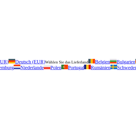
EUR)
Deutsch (EUR)
Belgien
Bulgarien
Wählen Sie das Lieferland
emburg
Niederlande
Polen
Portugal
Rumänien
Schwede