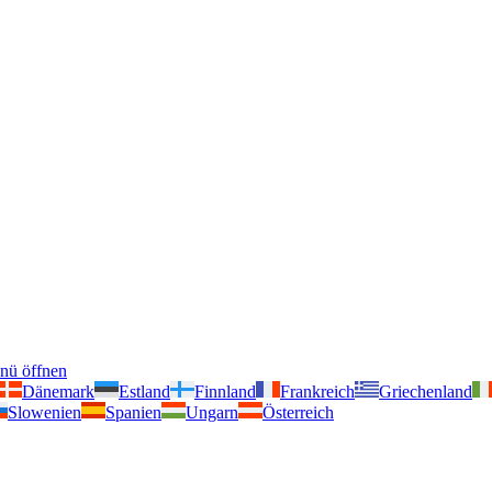
nü öffnen
Dänemark
Estland
Finnland
Frankreich
Griechenland
Slowenien
Spanien
Ungarn
Österreich