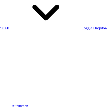
n
0 €
0
Toggle Dropdo
Aufsuchen