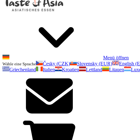
Menü öffnen
Česky (CZK)
Slovensky (EUR)
English (
Wähle eine Sprache
Griechenland
Italien
Kroatien
Lettland
Litauen
Lux