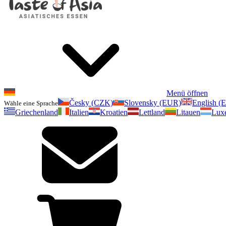
Menü öffnen
Česky (CZK)
Slovensky (EUR)
English (
Wähle eine Sprache
Griechenland
Italien
Kroatien
Lettland
Litauen
Lux