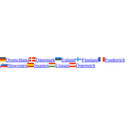
Deutschland
Dänemark
Estland
Finnland
Frankreich
n
Slowenien
Spanien
Ungarn
Österreich