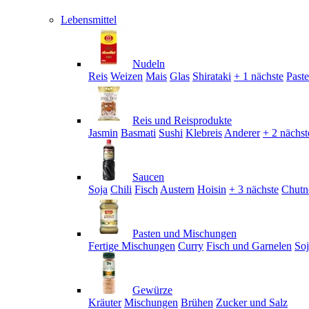
Lebensmittel
Nudeln
Reis
Weizen
Mais
Glas
Shirataki
+ 1 nächste
Past
Reis und Reisprodukte
Jasmin
Basmati
Sushi
Klebreis
Anderer
+ 2 nächst
Saucen
Soja
Chili
Fisch
Austern
Hoisin
+ 3 nächste
Chutn
Pasten und Mischungen
Fertige Mischungen
Curry
Fisch und Garnelen
So
Gewürze
Kräuter
Mischungen
Brühen
Zucker und Salz