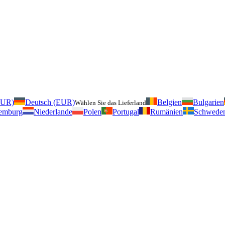
EUR)
Deutsch (EUR)
Belgien
Bulgarien
Wählen Sie das Lieferland
emburg
Niederlande
Polen
Portugal
Rumänien
Schwede