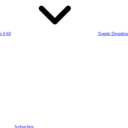
n
0 €
0
Toggle Dropdo
Aufsuchen