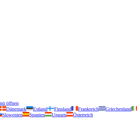
nü öffnen
Dänemark
Estland
Finnland
Frankreich
Griechenland
Slowenien
Spanien
Ungarn
Österreich