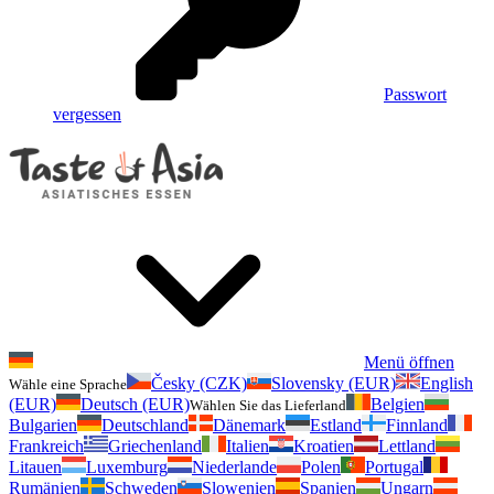
Passwort
vergessen
Menü öffnen
Česky (CZK)
Slovensky (EUR)
English
Wähle eine Sprache
(EUR)
Deutsch (EUR)
Belgien
Wählen Sie das Lieferland
Bulgarien
Deutschland
Dänemark
Estland
Finnland
Frankreich
Griechenland
Italien
Kroatien
Lettland
Litauen
Luxemburg
Niederlande
Polen
Portugal
Rumänien
Schweden
Slowenien
Spanien
Ungarn