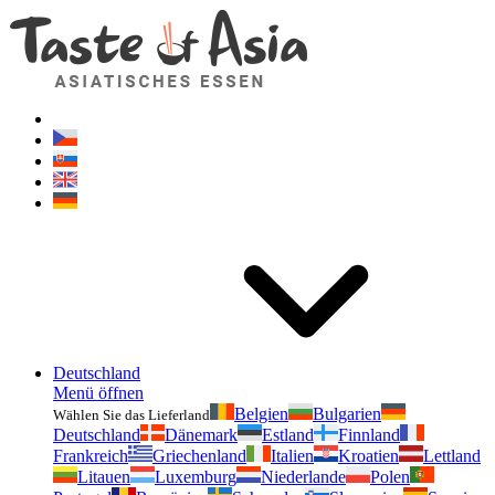
Geschmackvonasien.de
Zögern Sie nicht zu fragen. Ich bin für Sie da!
Deutschland
Menü öffnen
Belgien
Bulgarien
Wählen Sie das Lieferland
Deutschland
Dänemark
Estland
Finnland
Frankreich
Griechenland
Italien
Kroatien
Lettland
Litauen
Luxemburg
Niederlande
Polen