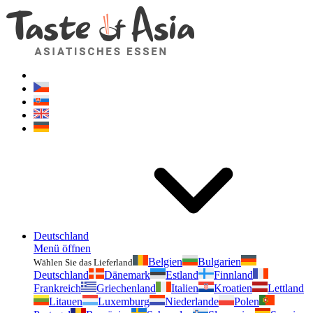
Geschmackvonasien.de
Zögern Sie nicht zu fragen. Ich bin für Sie da!
Deutschland
Menü öffnen
Belgien
Bulgarien
Wählen Sie das Lieferland
Deutschland
Dänemark
Estland
Finnland
Frankreich
Griechenland
Italien
Kroatien
Lettland
Litauen
Luxemburg
Niederlande
Polen