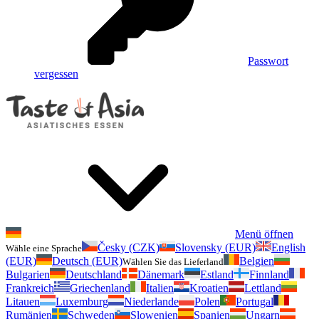
Passwort
vergessen
Menü öffnen
Česky (CZK)
Slovensky (EUR)
English
Wähle eine Sprache
(EUR)
Deutsch (EUR)
Belgien
Wählen Sie das Lieferland
Bulgarien
Deutschland
Dänemark
Estland
Finnland
Frankreich
Griechenland
Italien
Kroatien
Lettland
Litauen
Luxemburg
Niederlande
Polen
Portugal
Rumänien
Schweden
Slowenien
Spanien
Ungarn