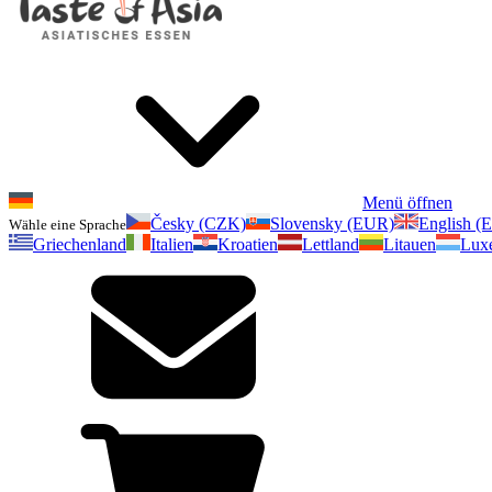
Menü öffnen
Česky (CZK)
Slovensky (EUR)
English (
Wähle eine Sprache
Griechenland
Italien
Kroatien
Lettland
Litauen
Lux