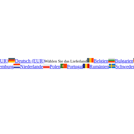
EUR)
Deutsch (EUR)
Belgien
Bulgarien
Wählen Sie das Lieferland
emburg
Niederlande
Polen
Portugal
Rumänien
Schwede