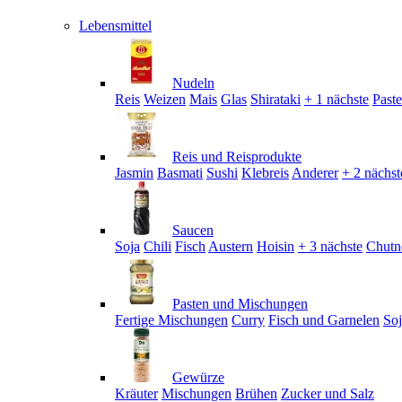
Lebensmittel
Nudeln
Reis
Weizen
Mais
Glas
Shirataki
+ 1 nächste
Past
Reis und Reisprodukte
Jasmin
Basmati
Sushi
Klebreis
Anderer
+ 2 nächst
Saucen
Soja
Chili
Fisch
Austern
Hoisin
+ 3 nächste
Chutn
Pasten und Mischungen
Fertige Mischungen
Curry
Fisch und Garnelen
So
Gewürze
Kräuter
Mischungen
Brühen
Zucker und Salz