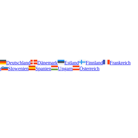
Deutschland
Dänemark
Estland
Finnland
Frankreich
n
Slowenien
Spanien
Ungarn
Österreich