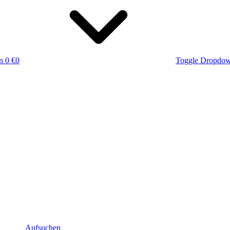
n
0 €
0
Toggle Dropdo
Aufsuchen