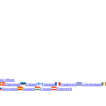
nü öffnen
Dänemark
Estland
Finnland
Frankreich
Griechenland
Slowenien
Spanien
Ungarn
Österreich