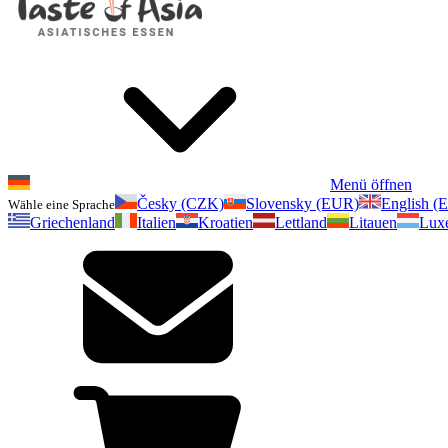
Menü öffnen
Česky (CZK)
Slovensky (EUR)
English (
Wähle eine Sprache
Griechenland
Italien
Kroatien
Lettland
Litauen
Lux