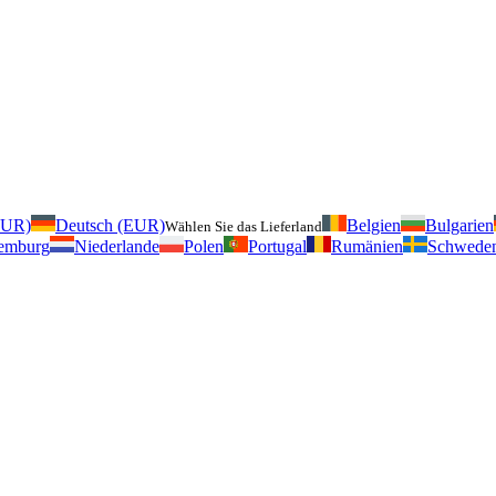
EUR)
Deutsch (EUR)
Belgien
Bulgarien
Wählen Sie das Lieferland
emburg
Niederlande
Polen
Portugal
Rumänien
Schwede