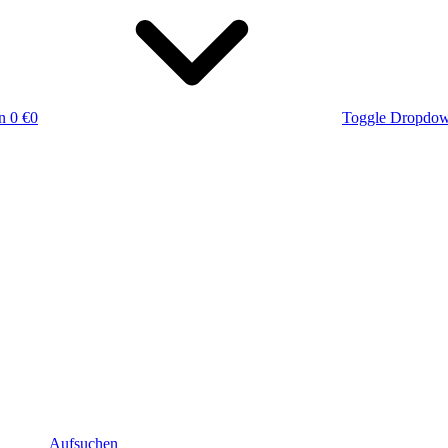
n
0 €
0
Toggle Dropdo
Aufsuchen