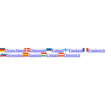
Deutschland
Dänemark
Estland
Finnland
Frankreich
n
Slowenien
Spanien
Ungarn
Österreich