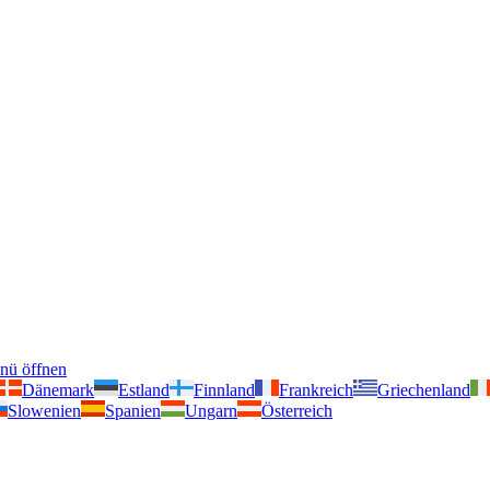
nü öffnen
Dänemark
Estland
Finnland
Frankreich
Griechenland
Slowenien
Spanien
Ungarn
Österreich