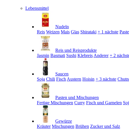
Lebensmittel
Nudeln
Reis
Weizen
Mais
Glas
Shirataki
+ 1 nächste
Past
Reis und Reisprodukte
Jasmin
Basmati
Sushi
Klebreis
Anderer
+ 2 nächst
Saucen
Soja
Chili
Fisch
Austern
Hoisin
+ 3 nächste
Chutn
Pasten und Mischungen
Fertige Mischungen
Curry
Fisch und Garnelen
So
Gewürze
Kräuter
Mischungen
Brühen
Zucker und Salz