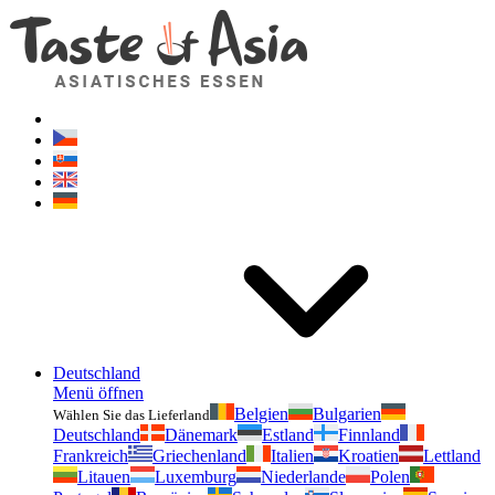
Geschmackvonasien.de
Zögern Sie nicht zu fragen. Ich bin für Sie da!
Deutschland
Menü öffnen
Belgien
Bulgarien
Wählen Sie das Lieferland
Deutschland
Dänemark
Estland
Finnland
Frankreich
Griechenland
Italien
Kroatien
Lettland
Litauen
Luxemburg
Niederlande
Polen