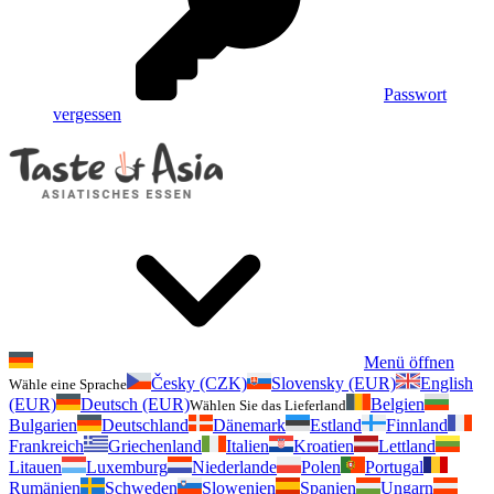
Passwort
vergessen
Menü öffnen
Česky (CZK)
Slovensky (EUR)
English
Wähle eine Sprache
(EUR)
Deutsch (EUR)
Belgien
Wählen Sie das Lieferland
Bulgarien
Deutschland
Dänemark
Estland
Finnland
Frankreich
Griechenland
Italien
Kroatien
Lettland
Litauen
Luxemburg
Niederlande
Polen
Portugal
Rumänien
Schweden
Slowenien
Spanien
Ungarn