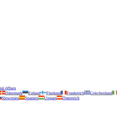
nü öffnen
Dänemark
Estland
Finnland
Frankreich
Griechenland
Slowenien
Spanien
Ungarn
Österreich