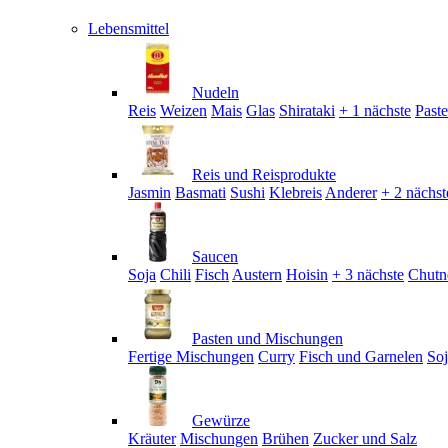
Lebensmittel
Nudeln
Reis
Weizen
Mais
Glas
Shirataki
+ 1 nächste
Past
Reis und Reisprodukte
Jasmin
Basmati
Sushi
Klebreis
Anderer
+ 2 nächst
Saucen
Soja
Chili
Fisch
Austern
Hoisin
+ 3 nächste
Chutn
Pasten und Mischungen
Fertige Mischungen
Curry
Fisch und Garnelen
So
Gewürze
Kräuter
Mischungen
Brühen
Zucker und Salz