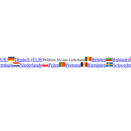
EUR)
Deutsch (EUR)
Belgien
Bulgarien
Wählen Sie das Lieferland
emburg
Niederlande
Polen
Portugal
Rumänien
Schwede