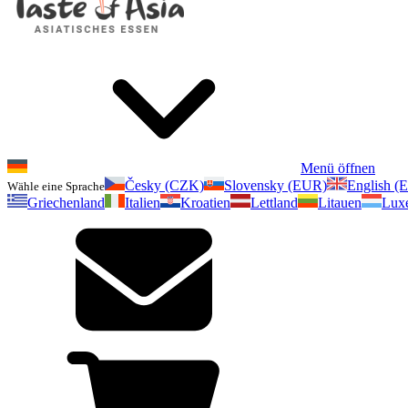
Menü öffnen
Česky (CZK)
Slovensky (EUR)
English (
Wähle eine Sprache
Griechenland
Italien
Kroatien
Lettland
Litauen
Lux