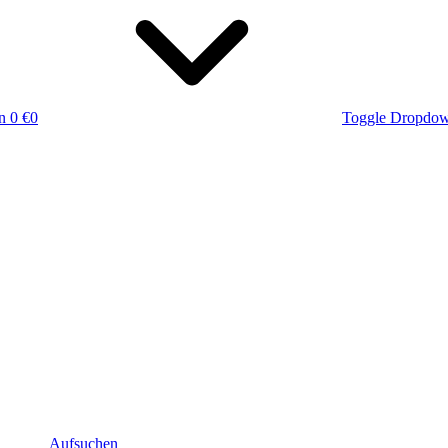
n
0 €
0
Toggle Dropdo
Aufsuchen