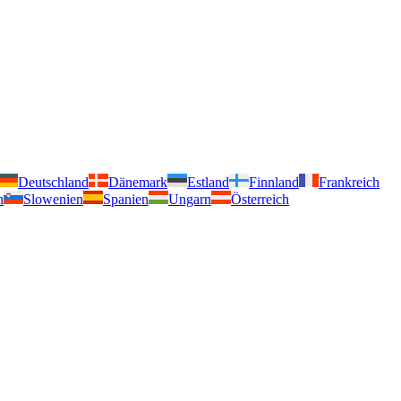
Deutschland
Dänemark
Estland
Finnland
Frankreich
n
Slowenien
Spanien
Ungarn
Österreich