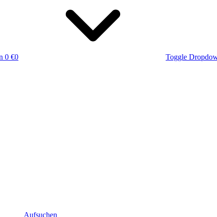
n
0 €
0
Toggle Dropdo
Aufsuchen