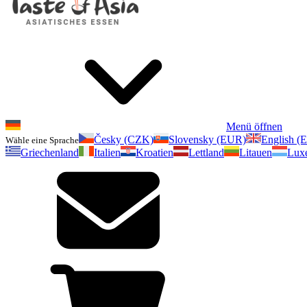
Menü öffnen
Česky (CZK)
Slovensky (EUR)
English (
Wähle eine Sprache
Griechenland
Italien
Kroatien
Lettland
Litauen
Lux