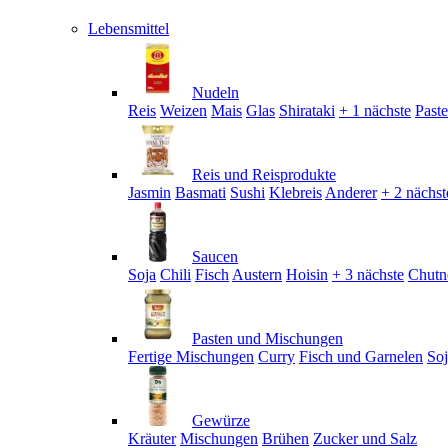
Lebensmittel
Nudeln
Reis
Weizen
Mais
Glas
Shirataki
+ 1 nächste
Past
Reis und Reisprodukte
Jasmin
Basmati
Sushi
Klebreis
Anderer
+ 2 nächst
Saucen
Soja
Chili
Fisch
Austern
Hoisin
+ 3 nächste
Chutn
Pasten und Mischungen
Fertige Mischungen
Curry
Fisch und Garnelen
So
Gewürze
Kräuter
Mischungen
Brühen
Zucker und Salz