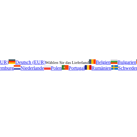
EUR)
Deutsch (EUR)
Belgien
Bulgarien
Wählen Sie das Lieferland
emburg
Niederlande
Polen
Portugal
Rumänien
Schwede