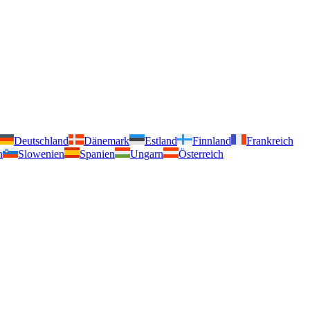
Deutschland
Dänemark
Estland
Finnland
Frankreich
n
Slowenien
Spanien
Ungarn
Österreich