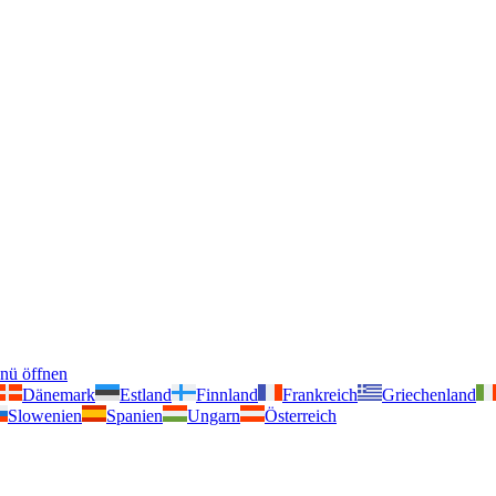
nü öffnen
Dänemark
Estland
Finnland
Frankreich
Griechenland
Slowenien
Spanien
Ungarn
Österreich