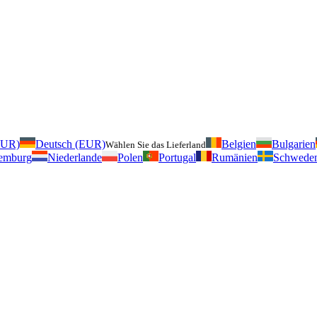
EUR)
Deutsch (EUR)
Belgien
Bulgarien
Wählen Sie das Lieferland
emburg
Niederlande
Polen
Portugal
Rumänien
Schwede