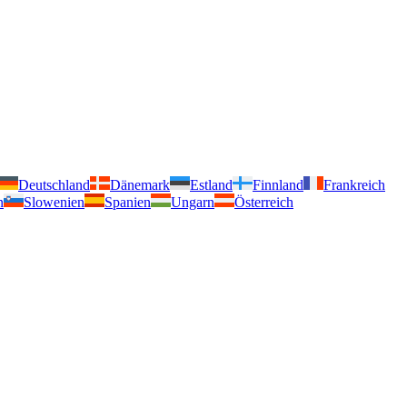
Deutschland
Dänemark
Estland
Finnland
Frankreich
n
Slowenien
Spanien
Ungarn
Österreich