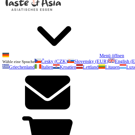
Menü öffnen
Česky (CZK)
Slovensky (EUR)
English (
Wähle eine Sprache
Griechenland
Italien
Kroatien
Lettland
Litauen
Lux