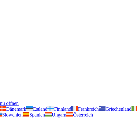
nü öffnen
Dänemark
Estland
Finnland
Frankreich
Griechenland
Slowenien
Spanien
Ungarn
Österreich