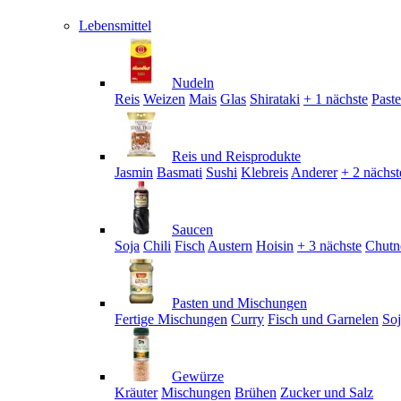
Lebensmittel
Nudeln
Reis
Weizen
Mais
Glas
Shirataki
+ 1 nächste
Past
Reis und Reisprodukte
Jasmin
Basmati
Sushi
Klebreis
Anderer
+ 2 nächst
Saucen
Soja
Chili
Fisch
Austern
Hoisin
+ 3 nächste
Chutn
Pasten und Mischungen
Fertige Mischungen
Curry
Fisch und Garnelen
So
Gewürze
Kräuter
Mischungen
Brühen
Zucker und Salz