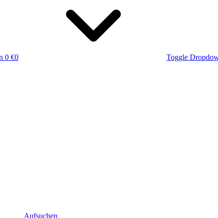
n
0 €
0
Toggle Dropdo
Aufsuchen