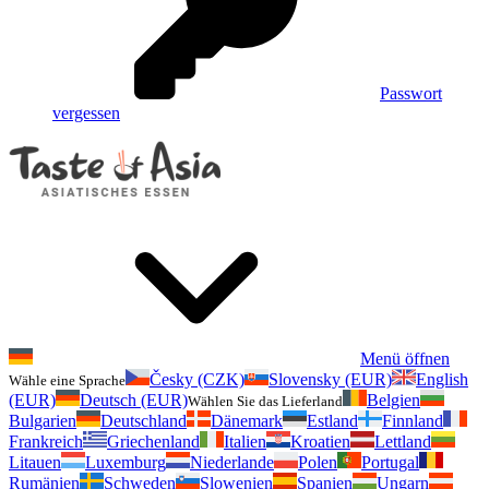
Passwort
vergessen
Menü öffnen
Česky (CZK)
Slovensky (EUR)
English
Wähle eine Sprache
(EUR)
Deutsch (EUR)
Belgien
Wählen Sie das Lieferland
Bulgarien
Deutschland
Dänemark
Estland
Finnland
Frankreich
Griechenland
Italien
Kroatien
Lettland
Litauen
Luxemburg
Niederlande
Polen
Portugal
Rumänien
Schweden
Slowenien
Spanien
Ungarn