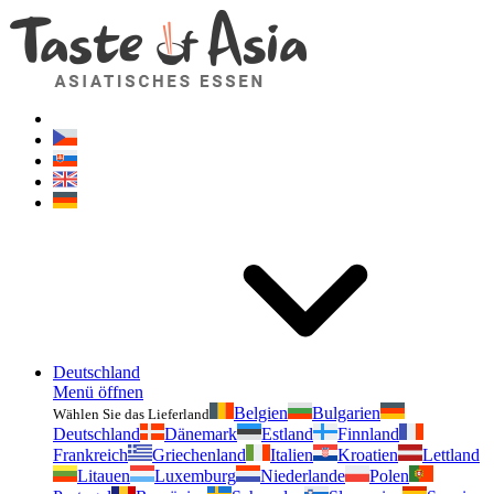
Geschmackvonasien.de
Zögern Sie nicht zu fragen. Ich bin für Sie da!
Deutschland
Menü öffnen
Belgien
Bulgarien
Wählen Sie das Lieferland
Deutschland
Dänemark
Estland
Finnland
Frankreich
Griechenland
Italien
Kroatien
Lettland
Litauen
Luxemburg
Niederlande
Polen