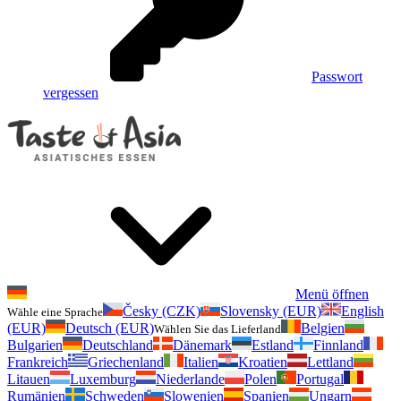
Passwort
vergessen
Menü öffnen
Česky (CZK)
Slovensky (EUR)
English
Wähle eine Sprache
(EUR)
Deutsch (EUR)
Belgien
Wählen Sie das Lieferland
Bulgarien
Deutschland
Dänemark
Estland
Finnland
Frankreich
Griechenland
Italien
Kroatien
Lettland
Litauen
Luxemburg
Niederlande
Polen
Portugal
Rumänien
Schweden
Slowenien
Spanien
Ungarn