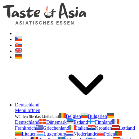
Geschmackvonasien.de
Zögern Sie nicht zu fragen. Ich bin für Sie da!
Deutschland
Menü öffnen
Belgien
Bulgarien
Wählen Sie das Lieferland
Deutschland
Dänemark
Estland
Finnland
Frankreich
Griechenland
Italien
Kroatien
Lettland
Litauen
Luxemburg
Niederlande
Polen