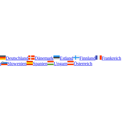
Deutschland
Dänemark
Estland
Finnland
Frankreich
n
Slowenien
Spanien
Ungarn
Österreich