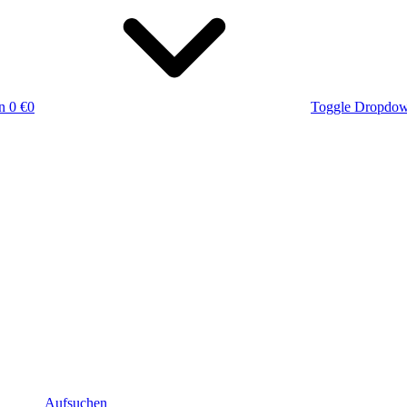
n
0 €
0
Toggle Dropdo
Aufsuchen