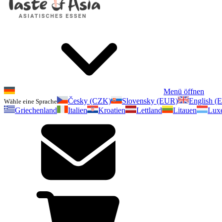
Menü öffnen
Česky (CZK)
Slovensky (EUR)
English (
Wähle eine Sprache
Griechenland
Italien
Kroatien
Lettland
Litauen
Lux