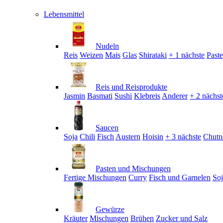
Lebensmittel
Nudeln
Reis
Weizen
Mais
Glas
Shirataki
+ 1 nächste
Past
Reis und Reisprodukte
Jasmin
Basmati
Sushi
Klebreis
Anderer
+ 2 nächst
Saucen
Soja
Chili
Fisch
Austern
Hoisin
+ 3 nächste
Chutn
Pasten und Mischungen
Fertige Mischungen
Curry
Fisch und Garnelen
So
Gewürze
Kräuter
Mischungen
Brühen
Zucker und Salz