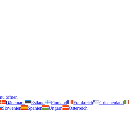
nü öffnen
Dänemark
Estland
Finnland
Frankreich
Griechenland
Slowenien
Spanien
Ungarn
Österreich