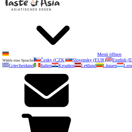
Menü öffnen
Česky (CZK)
Slovensky (EUR)
English (
Wähle eine Sprache
Griechenland
Italien
Kroatien
Lettland
Litauen
Lux