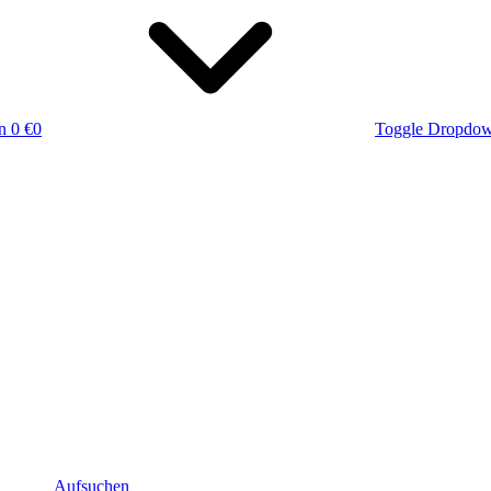
n
0 €
0
Toggle Dropdo
Aufsuchen