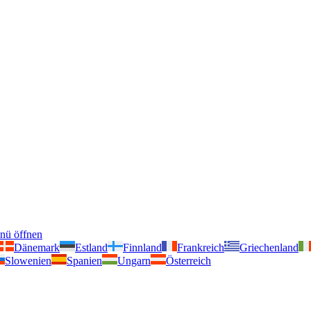
nü öffnen
Dänemark
Estland
Finnland
Frankreich
Griechenland
Slowenien
Spanien
Ungarn
Österreich