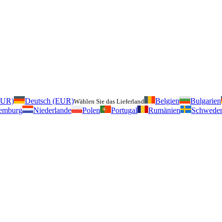
EUR)
Deutsch (EUR)
Belgien
Bulgarien
Wählen Sie das Lieferland
emburg
Niederlande
Polen
Portugal
Rumänien
Schwede