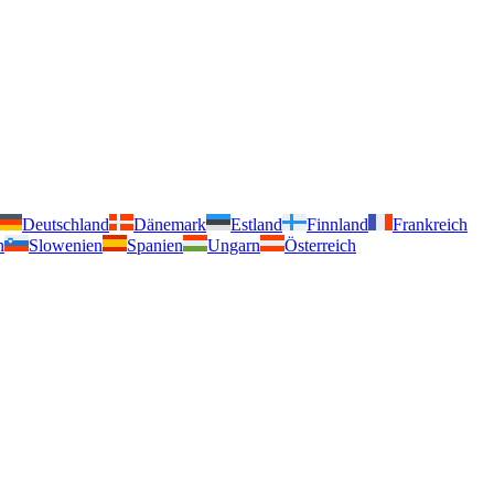
Deutschland
Dänemark
Estland
Finnland
Frankreich
n
Slowenien
Spanien
Ungarn
Österreich