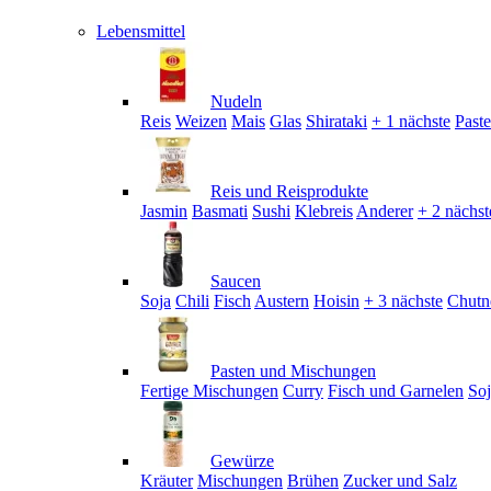
Lebensmittel
Nudeln
Reis
Weizen
Mais
Glas
Shirataki
+ 1 nächste
Past
Reis und Reisprodukte
Jasmin
Basmati
Sushi
Klebreis
Anderer
+ 2 nächst
Saucen
Soja
Chili
Fisch
Austern
Hoisin
+ 3 nächste
Chutn
Pasten und Mischungen
Fertige Mischungen
Curry
Fisch und Garnelen
So
Gewürze
Kräuter
Mischungen
Brühen
Zucker und Salz