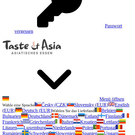
Passwort
vergessen
Menü öffnen
Česky (CZK)
Slovensky (EUR)
English
Wähle eine Sprache
(EUR)
Deutsch (EUR)
Belgien
Wählen Sie das Lieferland
Bulgarien
Deutschland
Dänemark
Estland
Finnland
Frankreich
Griechenland
Italien
Kroatien
Lettland
Litauen
Luxemburg
Niederlande
Polen
Portugal
Rumänien
Schweden
Slowenien
Spanien
Ungarn