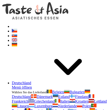
Geschmackvonasien.de
Zögern Sie nicht zu fragen. Ich bin für Sie da!
Deutschland
Menü öffnen
Belgien
Bulgarien
Wählen Sie das Lieferland
Deutschland
Dänemark
Estland
Finnland
Frankreich
Griechenland
Italien
Kroatien
Lettland
Litauen
Luxemburg
Niederlande
Polen