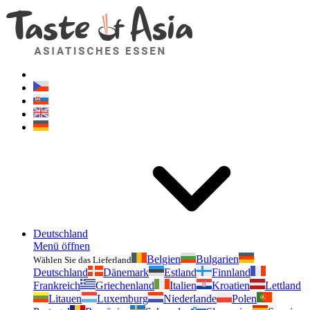
Geschmackvonasien.de
Zögern Sie nicht zu fragen. Ich bin für Sie da!
Deutschland
Menü öffnen
Belgien
Bulgarien
Wählen Sie das Lieferland
Deutschland
Dänemark
Estland
Finnland
Frankreich
Griechenland
Italien
Kroatien
Lettland
Litauen
Luxemburg
Niederlande
Polen