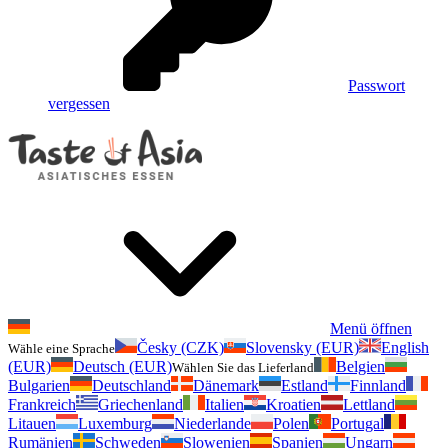
Passwort
vergessen
Menü öffnen
Česky (CZK)
Slovensky (EUR)
English
Wähle eine Sprache
(EUR)
Deutsch (EUR)
Belgien
Wählen Sie das Lieferland
Bulgarien
Deutschland
Dänemark
Estland
Finnland
Frankreich
Griechenland
Italien
Kroatien
Lettland
Litauen
Luxemburg
Niederlande
Polen
Portugal
Rumänien
Schweden
Slowenien
Spanien
Ungarn