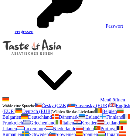
Passwort
vergessen
Menü öffnen
Česky (CZK)
Slovensky (EUR)
English
Wähle eine Sprache
(EUR)
Deutsch (EUR)
Belgien
Wählen Sie das Lieferland
Bulgarien
Deutschland
Dänemark
Estland
Finnland
Frankreich
Griechenland
Italien
Kroatien
Lettland
Litauen
Luxemburg
Niederlande
Polen
Portugal
Rumänien
Schweden
Slowenien
Spanien
Ungarn