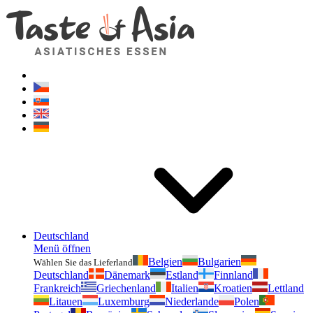
Geschmackvonasien.de
Zögern Sie nicht zu fragen. Ich bin für Sie da!
Deutschland
Menü öffnen
Belgien
Bulgarien
Wählen Sie das Lieferland
Deutschland
Dänemark
Estland
Finnland
Frankreich
Griechenland
Italien
Kroatien
Lettland
Litauen
Luxemburg
Niederlande
Polen