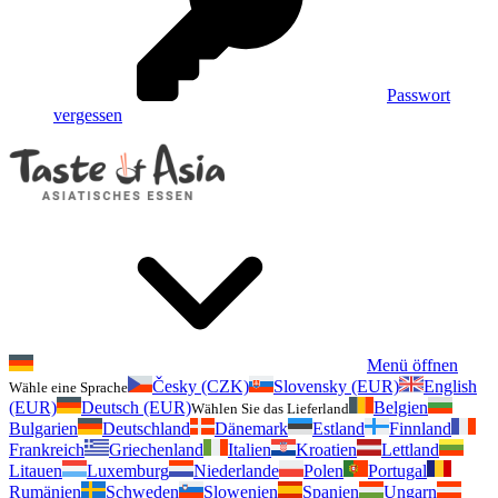
Passwort
vergessen
Menü öffnen
Česky (CZK)
Slovensky (EUR)
English
Wähle eine Sprache
(EUR)
Deutsch (EUR)
Belgien
Wählen Sie das Lieferland
Bulgarien
Deutschland
Dänemark
Estland
Finnland
Frankreich
Griechenland
Italien
Kroatien
Lettland
Litauen
Luxemburg
Niederlande
Polen
Portugal
Rumänien
Schweden
Slowenien
Spanien
Ungarn