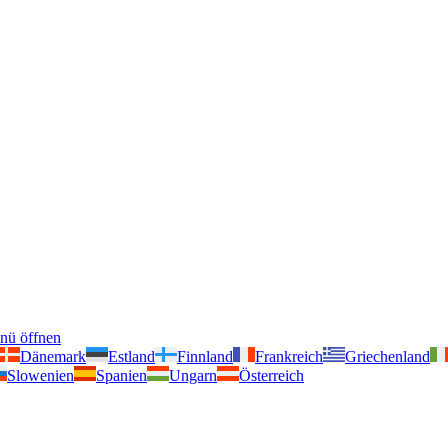
nü öffnen
Dänemark
Estland
Finnland
Frankreich
Griechenland
Slowenien
Spanien
Ungarn
Österreich