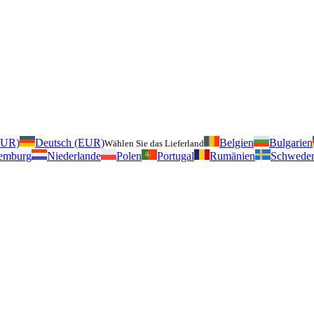
EUR)
Deutsch (EUR)
Belgien
Bulgarien
Wählen Sie das Lieferland
emburg
Niederlande
Polen
Portugal
Rumänien
Schwede