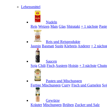
Lebensmittel
Nudeln
Reis
Weizen
Mais
Glas
Shirataki
+ 1 nächste
Past
Reis und Reisprodukte
Jasmin
Basmati
Sushi
Klebreis
Anderer
+ 2 nächst
Saucen
Soja
Chili
Fisch
Austern
Hoisin
+ 3 nächste
Chutn
Pasten und Mischungen
Fertige Mischungen
Curry
Fisch und Garnelen
So
Gewürze
Kräuter
Mischungen
Brühen
Zucker und Salz