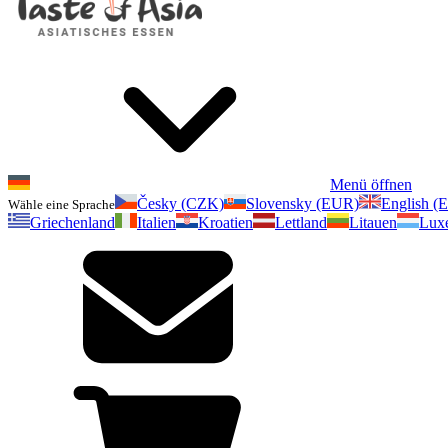
Menü öffnen
Česky (CZK)
Slovensky (EUR)
English (
Wähle eine Sprache
Griechenland
Italien
Kroatien
Lettland
Litauen
Lux