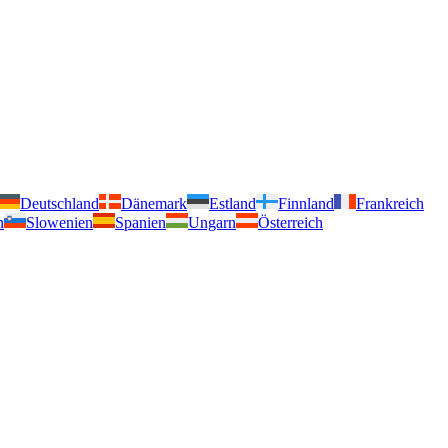
Deutschland
Dänemark
Estland
Finnland
Frankreich
n
Slowenien
Spanien
Ungarn
Österreich