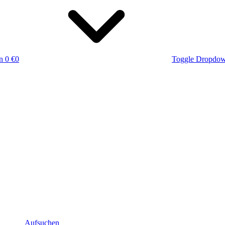
n
0 €
0
Toggle Dropdo
Aufsuchen