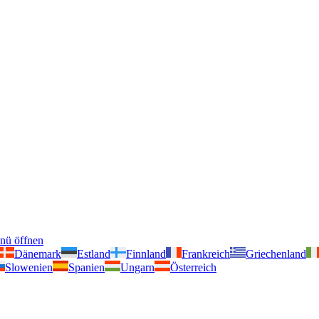
nü öffnen
Dänemark
Estland
Finnland
Frankreich
Griechenland
Slowenien
Spanien
Ungarn
Österreich