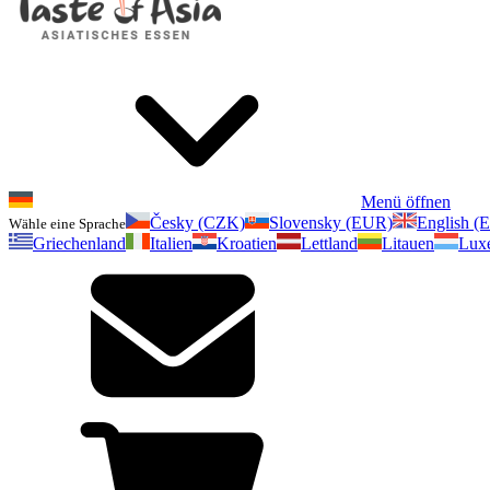
Menü öffnen
Česky (CZK)
Slovensky (EUR)
English (
Wähle eine Sprache
Griechenland
Italien
Kroatien
Lettland
Litauen
Lux