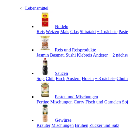
Lebensmittel
Nudeln
Reis
Weizen
Mais
Glas
Shirataki
+ 1 nächste
Past
Reis und Reisprodukte
Jasmin
Basmati
Sushi
Klebreis
Anderer
+ 2 nächst
Saucen
Soja
Chili
Fisch
Austern
Hoisin
+ 3 nächste
Chutn
Pasten und Mischungen
Fertige Mischungen
Curry
Fisch und Garnelen
So
Gewürze
Kräuter
Mischungen
Brühen
Zucker und Salz