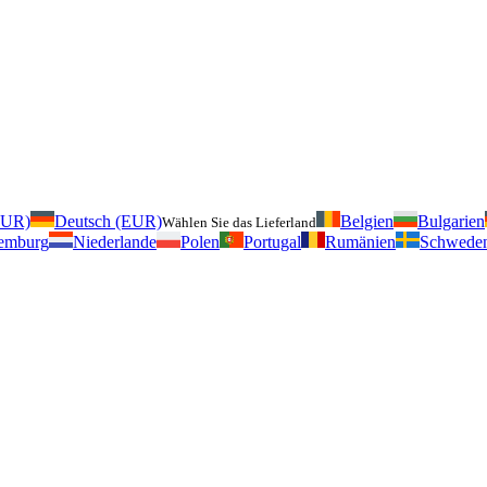
EUR)
Deutsch (EUR)
Belgien
Bulgarien
Wählen Sie das Lieferland
emburg
Niederlande
Polen
Portugal
Rumänien
Schwede