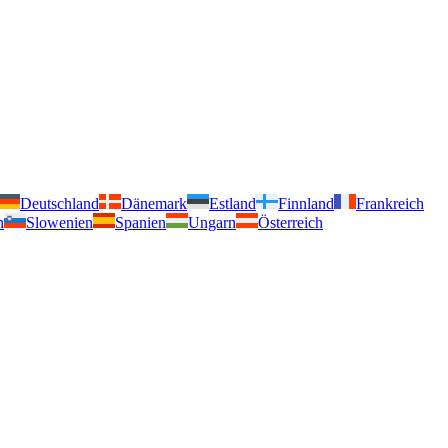
Deutschland
Dänemark
Estland
Finnland
Frankreich
n
Slowenien
Spanien
Ungarn
Österreich