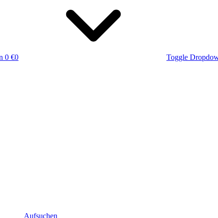
n
0 €
0
Toggle Dropdo
Aufsuchen