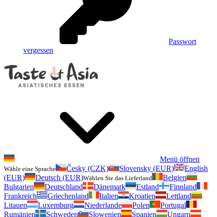
Passwort
vergessen
Menü öffnen
Česky (CZK)
Slovensky (EUR)
English
Wähle eine Sprache
(EUR)
Deutsch (EUR)
Belgien
Wählen Sie das Lieferland
Bulgarien
Deutschland
Dänemark
Estland
Finnland
Frankreich
Griechenland
Italien
Kroatien
Lettland
Litauen
Luxemburg
Niederlande
Polen
Portugal
Rumänien
Schweden
Slowenien
Spanien
Ungarn