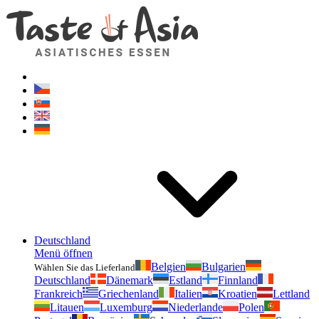
Geschmackvonasien.de
Zögern Sie nicht zu fragen. Ich bin für Sie da!
Deutschland
Menü öffnen
Belgien
Bulgarien
Wählen Sie das Lieferland
Deutschland
Dänemark
Estland
Finnland
Frankreich
Griechenland
Italien
Kroatien
Lettland
Litauen
Luxemburg
Niederlande
Polen