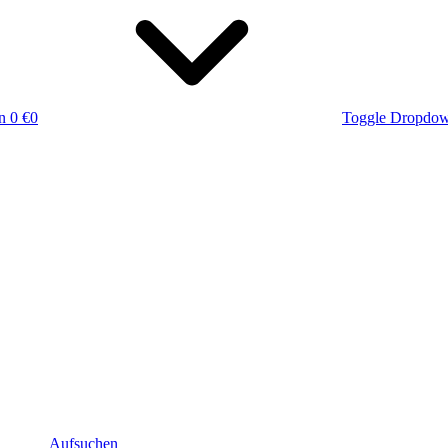
n
0 €
0
Toggle Dropdo
Aufsuchen