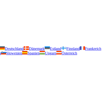
Deutschland
Dänemark
Estland
Finnland
Frankreich
n
Slowenien
Spanien
Ungarn
Österreich