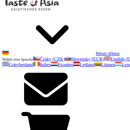
Menü öffnen
Česky (CZK)
Slovensky (EUR)
English (
Wähle eine Sprache
Griechenland
Italien
Kroatien
Lettland
Litauen
Lux