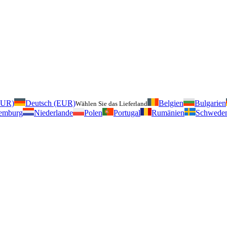
EUR)
Deutsch (EUR)
Belgien
Bulgarien
Wählen Sie das Lieferland
emburg
Niederlande
Polen
Portugal
Rumänien
Schwede