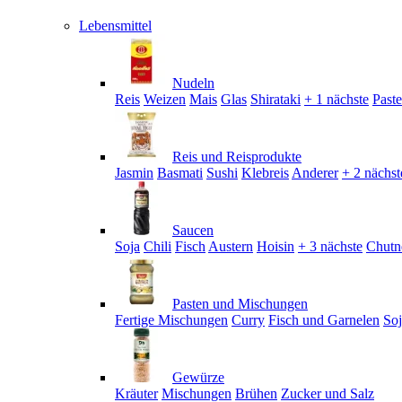
Lebensmittel
Nudeln
Reis
Weizen
Mais
Glas
Shirataki
+ 1 nächste
Past
Reis und Reisprodukte
Jasmin
Basmati
Sushi
Klebreis
Anderer
+ 2 nächst
Saucen
Soja
Chili
Fisch
Austern
Hoisin
+ 3 nächste
Chutn
Pasten und Mischungen
Fertige Mischungen
Curry
Fisch und Garnelen
So
Gewürze
Kräuter
Mischungen
Brühen
Zucker und Salz