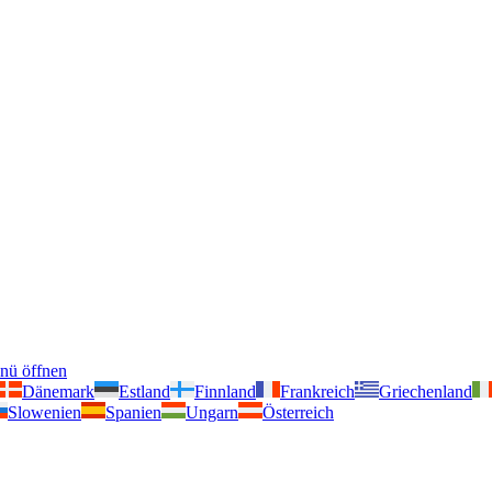
nü öffnen
Dänemark
Estland
Finnland
Frankreich
Griechenland
Slowenien
Spanien
Ungarn
Österreich