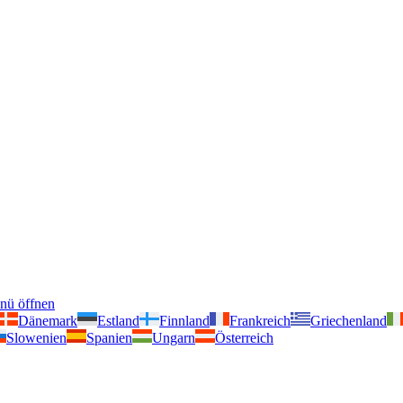
nü öffnen
Dänemark
Estland
Finnland
Frankreich
Griechenland
Slowenien
Spanien
Ungarn
Österreich