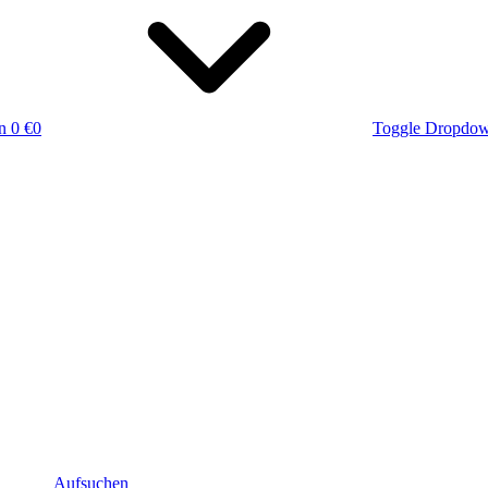
n
0 €
0
Toggle Dropdo
Aufsuchen