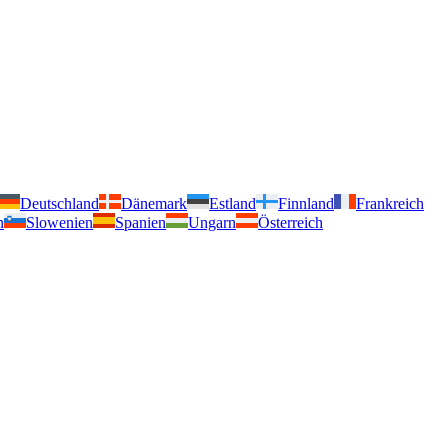
Deutschland
Dänemark
Estland
Finnland
Frankreich
n
Slowenien
Spanien
Ungarn
Österreich