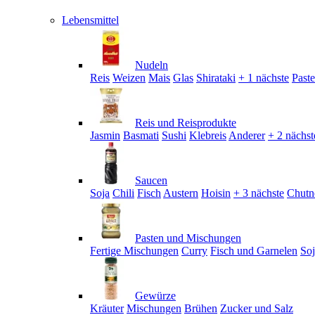
Lebensmittel
Nudeln
Reis
Weizen
Mais
Glas
Shirataki
+ 1 nächste
Past
Reis und Reisprodukte
Jasmin
Basmati
Sushi
Klebreis
Anderer
+ 2 nächst
Saucen
Soja
Chili
Fisch
Austern
Hoisin
+ 3 nächste
Chutn
Pasten und Mischungen
Fertige Mischungen
Curry
Fisch und Garnelen
So
Gewürze
Kräuter
Mischungen
Brühen
Zucker und Salz