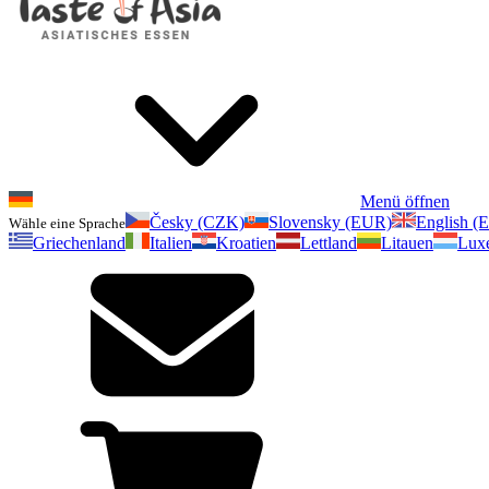
Menü öffnen
Česky (CZK)
Slovensky (EUR)
English (
Wähle eine Sprache
Griechenland
Italien
Kroatien
Lettland
Litauen
Lux