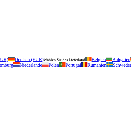
EUR)
Deutsch (EUR)
Belgien
Bulgarien
Wählen Sie das Lieferland
emburg
Niederlande
Polen
Portugal
Rumänien
Schwede