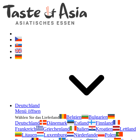
Geschmackvonasien.de
Zögern Sie nicht zu fragen. Ich bin für Sie da!
Deutschland
Menü öffnen
Belgien
Bulgarien
Wählen Sie das Lieferland
Deutschland
Dänemark
Estland
Finnland
Frankreich
Griechenland
Italien
Kroatien
Lettland
Litauen
Luxemburg
Niederlande
Polen