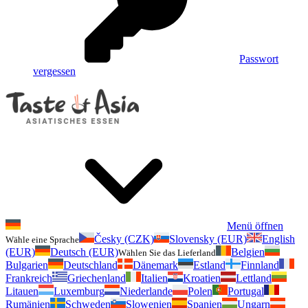
Passwort
vergessen
Menü öffnen
Česky (CZK)
Slovensky (EUR)
English
Wähle eine Sprache
(EUR)
Deutsch (EUR)
Belgien
Wählen Sie das Lieferland
Bulgarien
Deutschland
Dänemark
Estland
Finnland
Frankreich
Griechenland
Italien
Kroatien
Lettland
Litauen
Luxemburg
Niederlande
Polen
Portugal
Rumänien
Schweden
Slowenien
Spanien
Ungarn