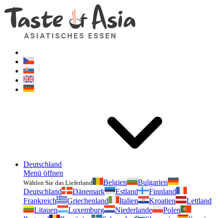
Geschmackvonasien.de
Zögern Sie nicht zu fragen. Ich bin für Sie da!
Deutschland
Menü öffnen
Belgien
Bulgarien
Wählen Sie das Lieferland
Deutschland
Dänemark
Estland
Finnland
Frankreich
Griechenland
Italien
Kroatien
Lettland
Litauen
Luxemburg
Niederlande
Polen