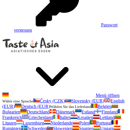
Passwort
vergessen
Menü öffnen
Česky (CZK)
Slovensky (EUR)
English
Wähle eine Sprache
(EUR)
Deutsch (EUR)
Belgien
Wählen Sie das Lieferland
Bulgarien
Deutschland
Dänemark
Estland
Finnland
Frankreich
Griechenland
Italien
Kroatien
Lettland
Litauen
Luxemburg
Niederlande
Polen
Portugal
Rumänien
Schweden
Slowenien
Spanien
Ungarn