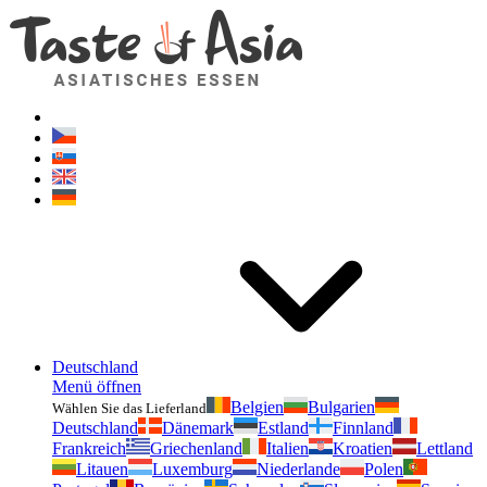
Geschmackvonasien.de
Zögern Sie nicht zu fragen. Ich bin für Sie da!
Deutschland
Menü öffnen
Belgien
Bulgarien
Wählen Sie das Lieferland
Deutschland
Dänemark
Estland
Finnland
Frankreich
Griechenland
Italien
Kroatien
Lettland
Litauen
Luxemburg
Niederlande
Polen