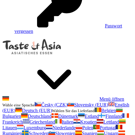
Passwort
vergessen
Menü öffnen
Česky (CZK)
Slovensky (EUR)
English
Wähle eine Sprache
(EUR)
Deutsch (EUR)
Belgien
Wählen Sie das Lieferland
Bulgarien
Deutschland
Dänemark
Estland
Finnland
Frankreich
Griechenland
Italien
Kroatien
Lettland
Litauen
Luxemburg
Niederlande
Polen
Portugal
Rumänien
Schweden
Slowenien
Spanien
Ungarn