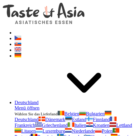
Geschmackvonasien.de
Zögern Sie nicht zu fragen. Ich bin für Sie da!
Deutschland
Menü öffnen
Belgien
Bulgarien
Wählen Sie das Lieferland
Deutschland
Dänemark
Estland
Finnland
Frankreich
Griechenland
Italien
Kroatien
Lettland
Litauen
Luxemburg
Niederlande
Polen