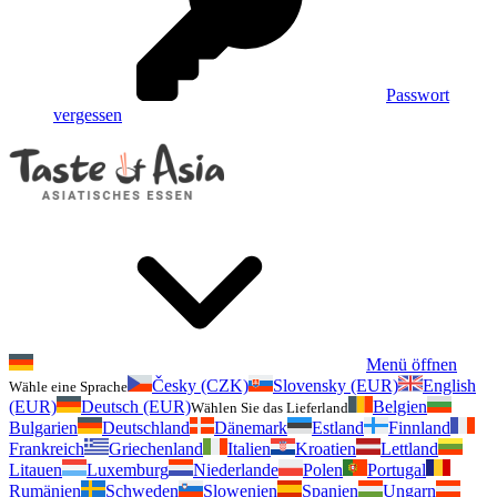
Passwort
vergessen
Menü öffnen
Česky (CZK)
Slovensky (EUR)
English
Wähle eine Sprache
(EUR)
Deutsch (EUR)
Belgien
Wählen Sie das Lieferland
Bulgarien
Deutschland
Dänemark
Estland
Finnland
Frankreich
Griechenland
Italien
Kroatien
Lettland
Litauen
Luxemburg
Niederlande
Polen
Portugal
Rumänien
Schweden
Slowenien
Spanien
Ungarn