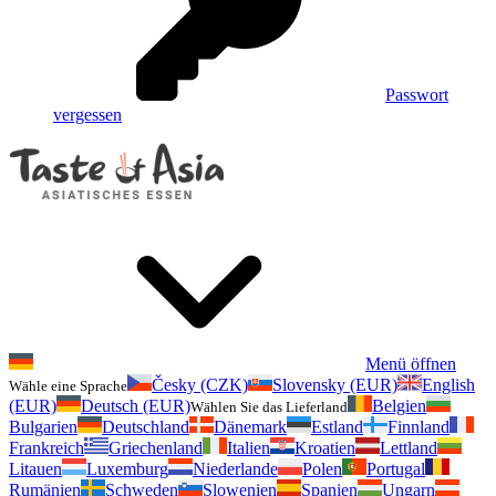
Passwort
vergessen
Menü öffnen
Česky (CZK)
Slovensky (EUR)
English
Wähle eine Sprache
(EUR)
Deutsch (EUR)
Belgien
Wählen Sie das Lieferland
Bulgarien
Deutschland
Dänemark
Estland
Finnland
Frankreich
Griechenland
Italien
Kroatien
Lettland
Litauen
Luxemburg
Niederlande
Polen
Portugal
Rumänien
Schweden
Slowenien
Spanien
Ungarn