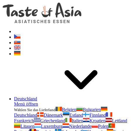
Geschmackvonasien.de
Zögern Sie nicht zu fragen. Ich bin für Sie da!
Deutschland
Menü öffnen
Belgien
Bulgarien
Wählen Sie das Lieferland
Deutschland
Dänemark
Estland
Finnland
Frankreich
Griechenland
Italien
Kroatien
Lettland
Litauen
Luxemburg
Niederlande
Polen