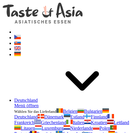
Geschmackvonasien.de
Zögern Sie nicht zu fragen. Ich bin für Sie da!
Deutschland
Menü öffnen
Belgien
Bulgarien
Wählen Sie das Lieferland
Deutschland
Dänemark
Estland
Finnland
Frankreich
Griechenland
Italien
Kroatien
Lettland
Litauen
Luxemburg
Niederlande
Polen