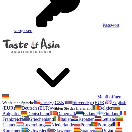
Passwort
vergessen
Menü öffnen
Česky (CZK)
Slovensky (EUR)
English
Wähle eine Sprache
(EUR)
Deutsch (EUR)
Belgien
Wählen Sie das Lieferland
Bulgarien
Deutschland
Dänemark
Estland
Finnland
Frankreich
Griechenland
Italien
Kroatien
Lettland
Litauen
Luxemburg
Niederlande
Polen
Portugal
Rumänien
Schweden
Slowenien
Spanien
Ungarn