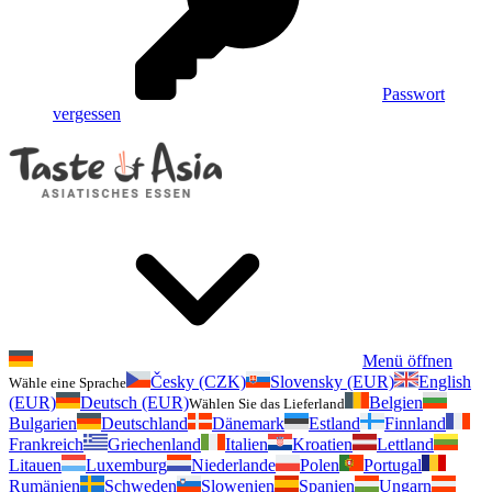
Passwort
vergessen
Menü öffnen
Česky (CZK)
Slovensky (EUR)
English
Wähle eine Sprache
(EUR)
Deutsch (EUR)
Belgien
Wählen Sie das Lieferland
Bulgarien
Deutschland
Dänemark
Estland
Finnland
Frankreich
Griechenland
Italien
Kroatien
Lettland
Litauen
Luxemburg
Niederlande
Polen
Portugal
Rumänien
Schweden
Slowenien
Spanien
Ungarn