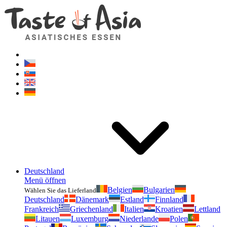
Geschmackvonasien.de
Zögern Sie nicht zu fragen. Ich bin für Sie da!
Deutschland
Menü öffnen
Belgien
Bulgarien
Wählen Sie das Lieferland
Deutschland
Dänemark
Estland
Finnland
Frankreich
Griechenland
Italien
Kroatien
Lettland
Litauen
Luxemburg
Niederlande
Polen