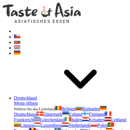
Geschmackvonasien.de
Zögern Sie nicht zu fragen. Ich bin für Sie da!
Deutschland
Menü öffnen
Belgien
Bulgarien
Wählen Sie das Lieferland
Deutschland
Dänemark
Estland
Finnland
Frankreich
Griechenland
Italien
Kroatien
Lettland
Litauen
Luxemburg
Niederlande
Polen