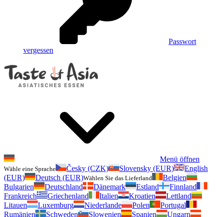
Passwort
vergessen
Menü öffnen
Česky (CZK)
Slovensky (EUR)
English
Wähle eine Sprache
(EUR)
Deutsch (EUR)
Belgien
Wählen Sie das Lieferland
Bulgarien
Deutschland
Dänemark
Estland
Finnland
Frankreich
Griechenland
Italien
Kroatien
Lettland
Litauen
Luxemburg
Niederlande
Polen
Portugal
Rumänien
Schweden
Slowenien
Spanien
Ungarn