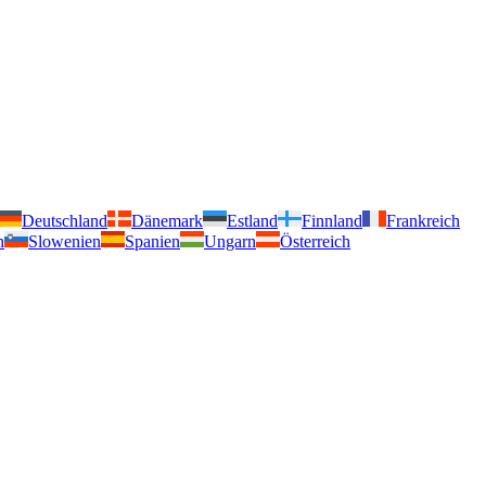
Deutschland
Dänemark
Estland
Finnland
Frankreich
n
Slowenien
Spanien
Ungarn
Österreich