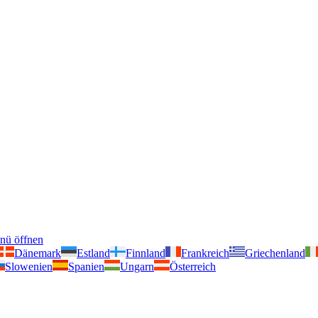
nü öffnen
Dänemark
Estland
Finnland
Frankreich
Griechenland
Slowenien
Spanien
Ungarn
Österreich