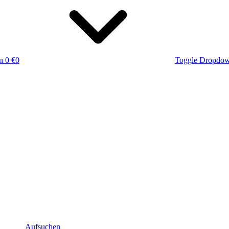
n
0 €
0
Toggle Dropdo
Aufsuchen