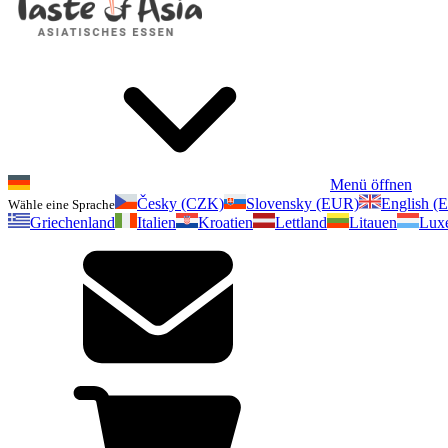
Menü öffnen
Česky (CZK)
Slovensky (EUR)
English (
Wähle eine Sprache
Griechenland
Italien
Kroatien
Lettland
Litauen
Lux