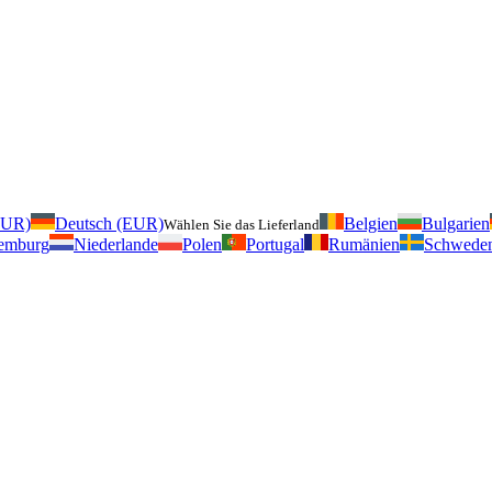
EUR)
Deutsch (EUR)
Belgien
Bulgarien
Wählen Sie das Lieferland
emburg
Niederlande
Polen
Portugal
Rumänien
Schwede