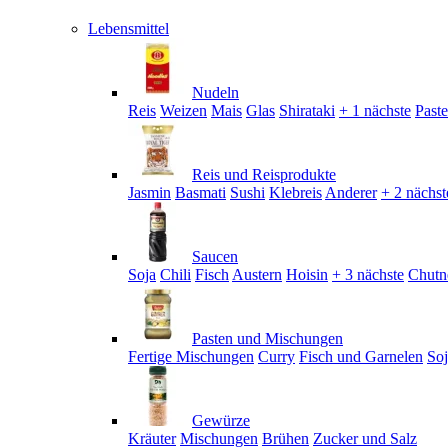
Lebensmittel
Nudeln
Reis
Weizen
Mais
Glas
Shirataki
+ 1 nächste
Past
Reis und Reisprodukte
Jasmin
Basmati
Sushi
Klebreis
Anderer
+ 2 nächst
Saucen
Soja
Chili
Fisch
Austern
Hoisin
+ 3 nächste
Chutn
Pasten und Mischungen
Fertige Mischungen
Curry
Fisch und Garnelen
So
Gewürze
Kräuter
Mischungen
Brühen
Zucker und Salz