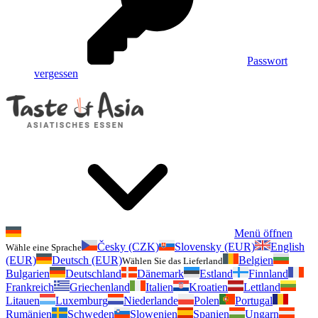
Passwort
vergessen
Menü öffnen
Česky (CZK)
Slovensky (EUR)
English
Wähle eine Sprache
(EUR)
Deutsch (EUR)
Belgien
Wählen Sie das Lieferland
Bulgarien
Deutschland
Dänemark
Estland
Finnland
Frankreich
Griechenland
Italien
Kroatien
Lettland
Litauen
Luxemburg
Niederlande
Polen
Portugal
Rumänien
Schweden
Slowenien
Spanien
Ungarn