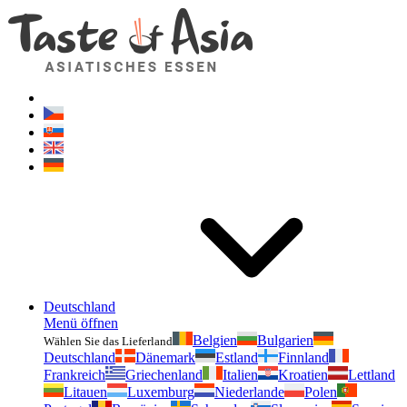
Geschmackvonasien.de
Zögern Sie nicht zu fragen. Ich bin für Sie da!
Deutschland
Menü öffnen
Belgien
Bulgarien
Wählen Sie das Lieferland
Deutschland
Dänemark
Estland
Finnland
Frankreich
Griechenland
Italien
Kroatien
Lettland
Litauen
Luxemburg
Niederlande
Polen