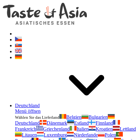
Geschmackvonasien.de
Zögern Sie nicht zu fragen. Ich bin für Sie da!
Deutschland
Menü öffnen
Belgien
Bulgarien
Wählen Sie das Lieferland
Deutschland
Dänemark
Estland
Finnland
Frankreich
Griechenland
Italien
Kroatien
Lettland
Litauen
Luxemburg
Niederlande
Polen