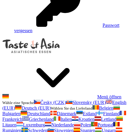
Passwort
vergessen
Menü öffnen
Česky (CZK)
Slovensky (EUR)
English
Wähle eine Sprache
(EUR)
Deutsch (EUR)
Belgien
Wählen Sie das Lieferland
Bulgarien
Deutschland
Dänemark
Estland
Finnland
Frankreich
Griechenland
Italien
Kroatien
Lettland
Litauen
Luxemburg
Niederlande
Polen
Portugal
Rumänien
Schweden
Slowenien
Spanien
Ungarn