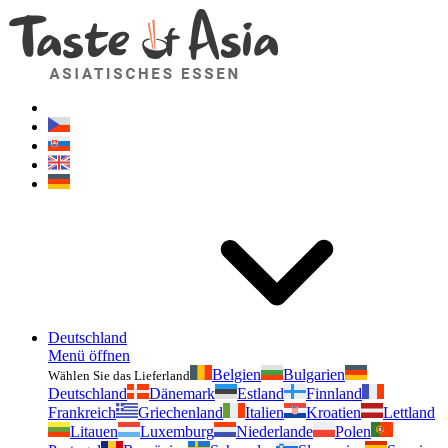
Geschmackvonasien.de
Zögern Sie nicht zu fragen. Ich bin für Sie da!
Deutschland
Menü öffnen
Belgien
Bulgarien
Wählen Sie das Lieferland
Deutschland
Dänemark
Estland
Finnland
Frankreich
Griechenland
Italien
Kroatien
Lettland
Litauen
Luxemburg
Niederlande
Polen