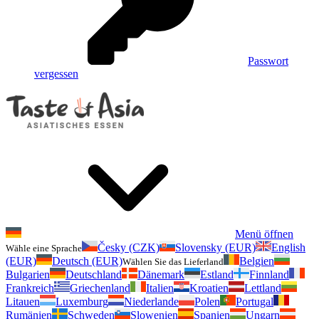
Passwort
vergessen
Menü öffnen
Česky (CZK)
Slovensky (EUR)
English
Wähle eine Sprache
(EUR)
Deutsch (EUR)
Belgien
Wählen Sie das Lieferland
Bulgarien
Deutschland
Dänemark
Estland
Finnland
Frankreich
Griechenland
Italien
Kroatien
Lettland
Litauen
Luxemburg
Niederlande
Polen
Portugal
Rumänien
Schweden
Slowenien
Spanien
Ungarn