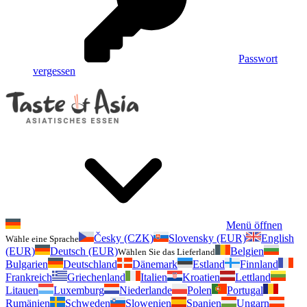
Passwort
vergessen
Menü öffnen
Česky (CZK)
Slovensky (EUR)
English
Wähle eine Sprache
(EUR)
Deutsch (EUR)
Belgien
Wählen Sie das Lieferland
Bulgarien
Deutschland
Dänemark
Estland
Finnland
Frankreich
Griechenland
Italien
Kroatien
Lettland
Litauen
Luxemburg
Niederlande
Polen
Portugal
Rumänien
Schweden
Slowenien
Spanien
Ungarn