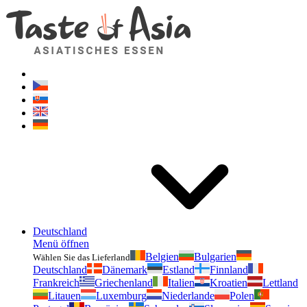
Geschmackvonasien.de
Zögern Sie nicht zu fragen. Ich bin für Sie da!
Deutschland
Menü öffnen
Belgien
Bulgarien
Wählen Sie das Lieferland
Deutschland
Dänemark
Estland
Finnland
Frankreich
Griechenland
Italien
Kroatien
Lettland
Litauen
Luxemburg
Niederlande
Polen