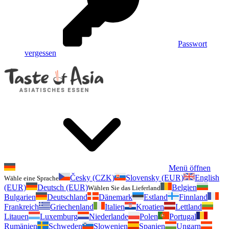
Passwort
vergessen
Menü öffnen
Česky (CZK)
Slovensky (EUR)
English
Wähle eine Sprache
(EUR)
Deutsch (EUR)
Belgien
Wählen Sie das Lieferland
Bulgarien
Deutschland
Dänemark
Estland
Finnland
Frankreich
Griechenland
Italien
Kroatien
Lettland
Litauen
Luxemburg
Niederlande
Polen
Portugal
Rumänien
Schweden
Slowenien
Spanien
Ungarn