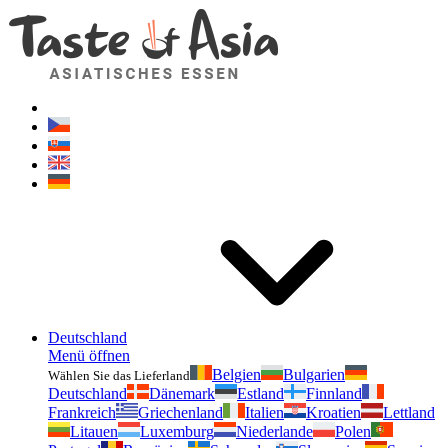
Geschmackvonasien.de
Zögern Sie nicht zu fragen. Ich bin für Sie da!
Deutschland
Menü öffnen
Belgien
Bulgarien
Wählen Sie das Lieferland
Deutschland
Dänemark
Estland
Finnland
Frankreich
Griechenland
Italien
Kroatien
Lettland
Litauen
Luxemburg
Niederlande
Polen