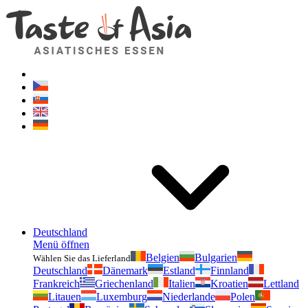
Geschmackvonasien.de
Zögern Sie nicht zu fragen. Ich bin für Sie da!
Deutschland
Menü öffnen
Belgien
Bulgarien
Wählen Sie das Lieferland
Deutschland
Dänemark
Estland
Finnland
Frankreich
Griechenland
Italien
Kroatien
Lettland
Litauen
Luxemburg
Niederlande
Polen