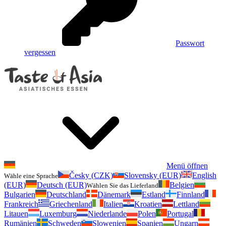
Passwort
vergessen
Menü öffnen
Česky (CZK)
Slovensky (EUR)
English
Wähle eine Sprache
(EUR)
Deutsch (EUR)
Belgien
Wählen Sie das Lieferland
Bulgarien
Deutschland
Dänemark
Estland
Finnland
Frankreich
Griechenland
Italien
Kroatien
Lettland
Litauen
Luxemburg
Niederlande
Polen
Portugal
Rumänien
Schweden
Slowenien
Spanien
Ungarn